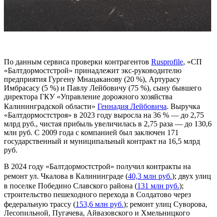
По данным сервиса проверки контрагентов
Rusprofile
, «СП
«Балтдормостстрой» принадлежит экс-руководителю
предприятия Гургену Мнацаканову (20 %), Артурасу
Имбрасасу (5 %) и Павлу Лейбовичу (75 %), сыну бывшего
директора ГКУ «Управление дорожного хозяйства
Калининградской области»
Геннадия Лейбовича
. Выручка
«Балтдормостстроя» в 2023 году выросла на 36 % — до 2,75
млрд руб., чистая прибыль увеличилась в 2,75 раза — до 130,6
млн руб. С 2009 года с компанией был заключен 171
государственный и муниципальный контракт на 16,5 млрд
руб.
В 2024 году «Балтдормостстрой» получил контракты на
ремонт ул. Чкалова в Калининграде (
40,3 млн руб.
); двух улиц
в поселке Победино Славского района (
131 млн руб.
);
строительство пешеходного перехода в Солдатово через
федеральную трассу (
153,6 млн руб.
); ремонт улиц Суворова,
Лесопильной, Пугачева, Айвазовского и Хмельницкого