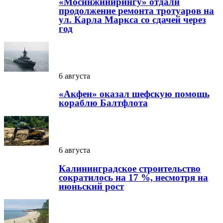
«Мосинжинирингу» отдали
продолжение ремонта тротуаров на
ул. Карла Маркса со сдачей через
год
6 августа
«Акфен» оказал шефскую помощь
кораблю Балтфлота
6 августа
Калининградское строительство
сократилось на 17 %, несмотря на
июньский рост