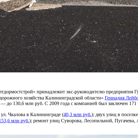
лтдормостстрой» принадлежит экс-руководителю предприятия Гу
 дорожного хозяйства Калининградской области»
Геннадия Лейб
а — до 130,6 млн руб. С 2009 года с компанией был заключен 17
ул. Чкалова в Калининграде (
40,3 млн руб.
); двух улиц в посел
153,6 млн руб.
); ремонт улиц Суворова, Лесопильной, Пугачева,