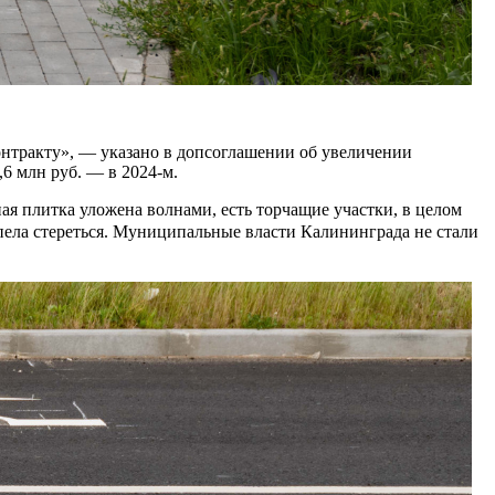
нтракту», — указано в допсоглашении об увеличении
,6 млн руб. — в 2024-м.
ая плитка уложена волнами, есть торчащие участки, в целом
успела стереться. Муниципальные власти Калининграда не стали