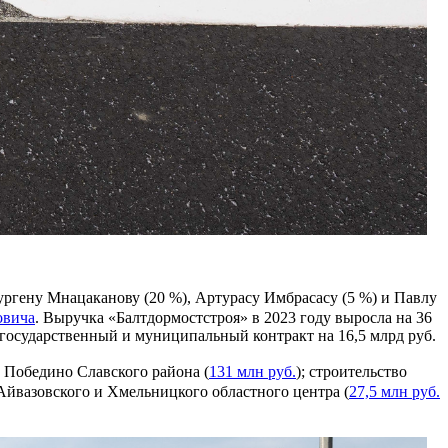
ргену Мнацаканову (20 %), Артурасу Имбрасасу (5 %) и Павлу
овича
. Выручка «Балтдормостстроя» в 2023 году выросла на 36
1 государственный и муниципальный контракт на 16,5 млрд руб.
ке Победино Славского района (
131 млн руб.
); строительство
 Айвазовского и Хмельницкого областного центра (
27,5 млн руб.