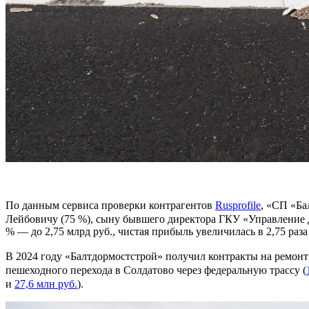
По данным сервиса проверки контрагентов
Rusprofile
, «СП «Ба
Лейбовичу (75 %), сыну бывшего директора ГКУ «Управление
% — до 2,75 млрд руб., чистая прибыль увеличилась в 2,75 раз
В 2024 году «Балтдормостстрой» получил контракты на ремонт 
пешеходного перехода в Солдатово через федеральную трассу (
и
27,6 млн руб.
).