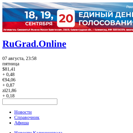
RuGrad.Online
07 августа, 23:58
пятница
$
81,41
+ 0,48
€
94,06
+ 0,87
zł
21,86
+ 0,18
Новости
Справочник
Афиша
Новости Калининграда