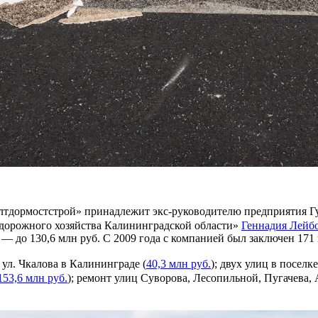
лтдормостстрой» принадлежит экс-руководителю предприятия Гу
 дорожного хозяйства Калининградской области»
Геннадия Лейб
а — до 130,6 млн руб. С 2009 года с компанией был заключен 17
ул. Чкалова в Калининграде (
40,3 млн руб.
); двух улиц в посел
153,6 млн руб.
); ремонт улиц Суворова, Лесопильной, Пугачева,