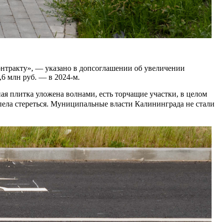
нтракту», — указано в допсоглашении об увеличении
,6 млн руб. — в 2024-м.
ая плитка уложена волнами, есть торчащие участки, в целом
успела стереться. Муниципальные власти Калининграда не стали