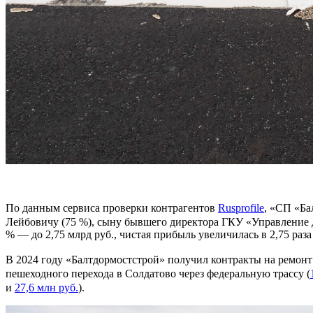
По данным сервиса проверки контрагентов
Rusprofile
, «СП «Ба
Лейбовичу (75 %), сыну бывшего директора ГКУ «Управление
% — до 2,75 млрд руб., чистая прибыль увеличилась в 2,75 раз
В 2024 году «Балтдормостстрой» получил контракты на ремонт 
пешеходного перехода в Солдатово через федеральную трассу (
и
27,6 млн руб.
).