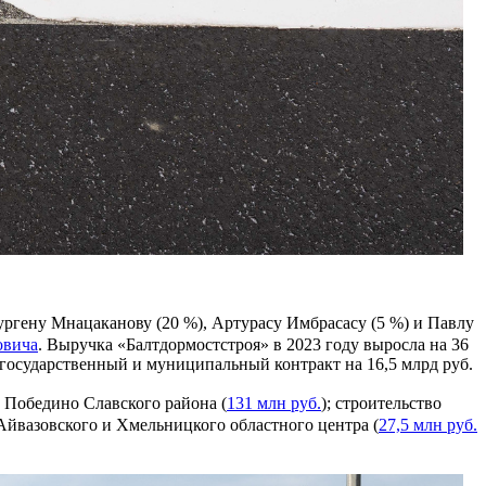
ргену Мнацаканову (20 %), Артурасу Имбрасасу (5 %) и Павлу
овича
. Выручка «Балтдормостстроя» в 2023 году выросла на 36
1 государственный и муниципальный контракт на 16,5 млрд руб.
ке Победино Славского района (
131 млн руб.
); строительство
 Айвазовского и Хмельницкого областного центра (
27,5 млн руб.