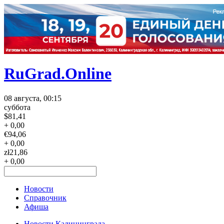
RuGrad.Online
08 августа, 00:15
суббота
$
81,41
+ 0,00
€
94,06
+ 0,00
zł
21,86
+ 0,00
Новости
Справочник
Афиша
Новости Калининграда