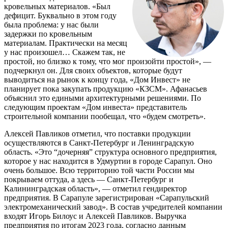
кровельных материалов. «Был
дефицит. Буквально в этом году
была проблема: у нас были
задержки по кровельным
материалам. Практически на месяц
у нас произошел… Скажем так, не
простой, но близко к тому, что мог произойти простой», —
подчеркнул он. Для своих объектов, которые будут
выводиться на рынок к концу года, «Дом Инвест» не
планирует пока закупать продукцию «КЗСМ». Афанасьев
объяснил это едиными архитектурными решениями. По
следующим проектам «Дом инвеста» представитель
строительной компании пообещал, что «будем смотреть».
Алексей Павликов отметил, что поставки продукции
осуществляются в Санкт-Петербург и Ленинградскую
область. «Это “дочерняя” структура основного предприятия,
которое у нас находится в Удмуртии в городе Сарапул. Оно
очень большое. Всю территорию той части России мы
покрываем оттуда, а здесь — Санкт-Петербург и
Калининградская область», — отметил гендиректор
предприятия. В Сарапуле зарегистрирован «Сарапульский
электромеханический завод». В состав учредителей компании
входят Игорь Билоус и Алексей Павликов. Выручка
предприятия по итогам 2023 года, согласно данным