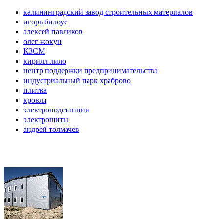
калининградский завод строительных материалов
игорь билоус
алексей павликов
олег жокун
КЗСМ
кирилл лило
центр поддержки предпринимательства
индустриальный парк храброво
плитка
кровля
электроподстанции
электрощиты
андрей толмачев