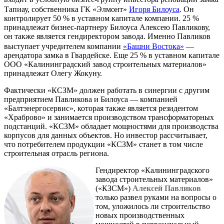
Тапиау, собственника ГК «Элмонт»
Игоря Билоуса
. Он
контролирует 50 % в уставном капитале компании. 25 %
принадлежат бизнес-партнеру Билоуса Алексею Павликову,
он также является гендиректором завода. Именно Павликов
выступает учредителем компании
«Башни Востока»
—
арендатора замка в Гвардейске. Еще 25 % в уставном капитале
ООО «Калининградский завод строительных материалов»
принадлежат Олегу Жокуну.
Фактически «КСЗМ» должен работать в синергии с другим
предприятием Павликова и Билоуса — компанией
«Балтэнергосервис», которая также является резидентом
«Храброво» и занимается производством трансформаторных
подстанций. «КСЗМ» обладает мощностями для производства
корпусов для данных объектов. Но инвестор рассчитывает,
что потребителем продукции «КСЗМ» станет в том числе
строительная отрасль региона.
Гендиректор «Калининградского
завода строительных материалов»
(«КЗСМ»)
Алексей Павликов
только развел руками на вопросы о
том, уложилось ли строительство
новых производственных