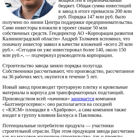
мощностей в первоначальный
бюджет. Общая сумма инвестиций
в завод в итоге превысила 200 млн
руб. Порядка 147 млн руб. было
получено по линии Центра поддержки предпринимательства.
Сами инвесторы вложили в проект свыше 50 млн
собственных средств. Гендиректор АО «Корпорация развития
Калининградской области» Андрей Толмачев вспомнил, что
поначалу инвестор заявил в качестве вложений «всего 20 млн
руб.». «Сегодня он уже инвестировал более 140, около 150
млн руб.», — подчеркнул руководитель корпорации.
Строительство завода заняло порядка полугода.
Собственники рассчитывают, что производство, рассчитанное
на 36 рабочих мест, окупится в течение 5 лет.
Новый завод производит тротуарную плитку и кровельные
материалы и корпуса для трансформаторных подстанций.
Производством всей «начинки»
занимается
компания
«Балтэнергосервис»: оно располагается на соседней
с «КЗСМ» площадке в «Храброво», а сама компания также
входит в группу влияния Билоуса и Павликова.
Потенциальные потребители продукта — участники
строительной отрасли. При этом продукция завода рассчитана
как на массовое жилищное строительство, так и проекты,