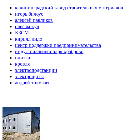
калининградский завод строительных материалов
игорь билоус
алексей павликов
олег жокун
КЗСМ
кирилл лило
центр поддержки предпринимательства
индустриальный парк храброво
плитка
кровля
электроподстанции
электрощиты
андрей толмачев