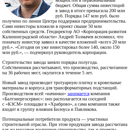
мощностей в первоначальный
бюджет. Общая сумма инвестиций
в завод в итоге превысила 200 млн
руб. Порядка 147 млн руб. было
получено по линии Центра поддержки предпринимательства.
Сами инвесторы вложили в проект свыше 50 млн
собственных средств. Гендиректор АО «Корпорация развития
Калининградской области» Андрей Толмачев вспомнил, что
поначалу инвестор заявил в качестве вложений «всего 20 млн
руб.». «Сегодня он уже инвестировал более 140, около 150
млн руб.», — подчеркнул руководитель корпорации.
Строительство завода заняло порядка полугода.
Собственники рассчитывают, что производство, рассчитанное
на 36 рабочих мест, окупится в течение 5 лет.
Новый завод производит тротуарную плитку и кровельные
материалы и корпуса для трансформаторных подстанций.
Производством всей «начинки»
занимается
компания
«Балтэнергосервис»: оно располагается на соседней
с «КЗСМ» площадке в «Храброво», а сама компания также
входит в группу влияния Билоуса и Павликова.
Потенциальные потребители продукта — участники
строительной отрасли. При этом продукция завода рассчитана
как на массовое жилищное строительство, так и проекты,