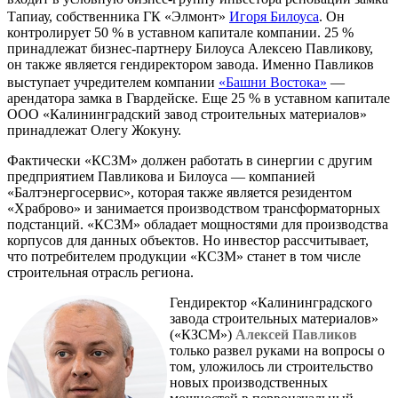
Тапиау, собственника ГК «Элмонт»
Игоря Билоуса
. Он
контролирует 50 % в уставном капитале компании. 25 %
принадлежат бизнес-партнеру Билоуса Алексею Павликову,
он также является гендиректором завода. Именно Павликов
выступает учредителем компании
«Башни Востока»
—
арендатора замка в Гвардейске. Еще 25 % в уставном капитале
ООО «Калининградский завод строительных материалов»
принадлежат Олегу Жокуну.
Фактически «КСЗМ» должен работать в синергии с другим
предприятием Павликова и Билоуса — компанией
«Балтэнергосервис», которая также является резидентом
«Храброво» и занимается производством трансформаторных
подстанций. «КСЗМ» обладает мощностями для производства
корпусов для данных объектов. Но инвестор рассчитывает,
что потребителем продукции «КСЗМ» станет в том числе
строительная отрасль региона.
Гендиректор «Калининградского
завода строительных материалов»
(«КЗСМ»)
Алексей Павликов
только развел руками на вопросы о
том, уложилось ли строительство
новых производственных