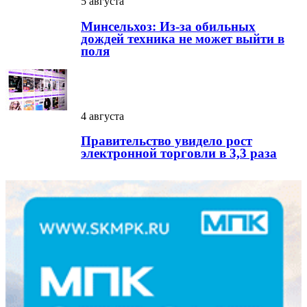
5 августа
Минсельхоз: Из-за обильных
дождей техника не может выйти в
поля
4 августа
Правительство увидело рост
электронной торговли в 3,3 раза