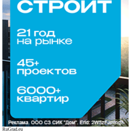
RuGrad.eu