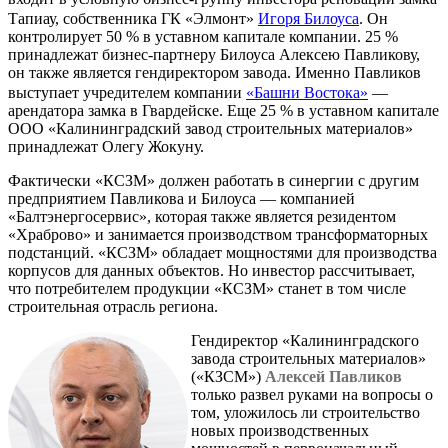
Тапиау, собственника ГК «Элмонт»
Игоря Билоуса
. Он
контролирует 50 % в уставном капитале компании. 25 %
принадлежат бизнес-партнеру Билоуса Алексею Павликову,
он также является гендиректором завода. Именно Павликов
выступает учредителем компании
«Башни Востока»
—
арендатора замка в Гвардейске. Еще 25 % в уставном капитале
ООО «Калининградский завод строительных материалов»
принадлежат Олегу Жокуну.
Фактически «КСЗМ» должен работать в синергии с другим
предприятием Павликова и Билоуса — компанией
«Балтэнергосервис», которая также является резидентом
«Храброво» и занимается производством трансформаторных
подстанций. «КСЗМ» обладает мощностями для производства
корпусов для данных объектов. Но инвестор рассчитывает,
что потребителем продукции «КСЗМ» станет в том числе
строительная отрасль региона.
Гендиректор «Калининградского
завода строительных материалов»
(«КЗСМ»)
Алексей Павликов
только развел руками на вопросы о
том, уложилось ли строительство
новых производственных