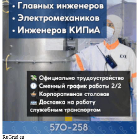
RuGrad.eu