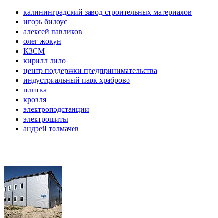
калининградский завод строительных материалов
игорь билоус
алексей павликов
олег жокун
КЗСМ
кирилл лило
центр поддержки предпринимательства
индустриальный парк храброво
плитка
кровля
электроподстанции
электрощиты
андрей толмачев