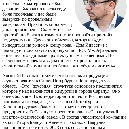
кровельных материалов. «Был
дефицит. Буквально в этом году
была проблема: у нас были
задержки по кровельным
материалам. Практически на месяц
у нас произошел… Скажем так, не
простой, но близко к тому, что мог произойти простой», —
подчеркнул он. Для своих объектов, которые будут
выводиться на рынок к концу года, «Дом Инвест» не
планирует пока закупать продукцию «КЗСМ». Афанасьев
объяснил это едиными архитектурными решениями. По
следующим проектам «Дом инвеста» представитель
строительной компании пообещал, что «будем смотреть».
Алексей Павликов отметил, что поставки продукции
осуществляются в Санкт-Петербург и Ленинградскую
область. «Это “дочерняя” структура основного предприятия,
которое у нас находится в Удмуртии в городе Сарапул. Оно
очень большое. Всю территорию той части России мы
покрываем оттуда, а здесь — Санкт-Петербург и
Калининградская область», — отметил гендиректор
предприятия. В Сарапуле зарегистрирован «Сарапульский
электромеханический завод». В состав учредителей компании
входят Игорь Билоус и Алексей Павликов. Выручка
предприятия по итогам 2023 года, согласно данным