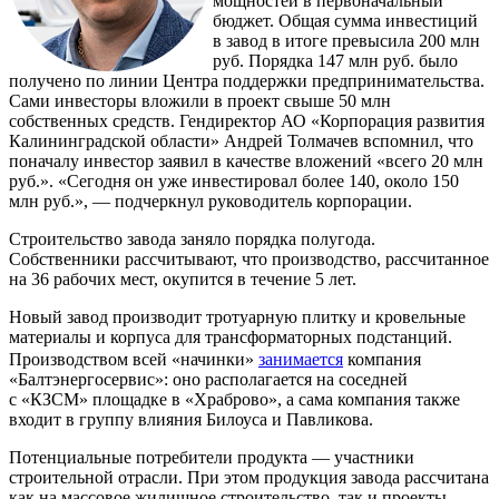
мощностей в первоначальный
бюджет. Общая сумма инвестиций
в завод в итоге превысила 200 млн
руб. Порядка 147 млн руб. было
получено по линии Центра поддержки предпринимательства.
Сами инвесторы вложили в проект свыше 50 млн
собственных средств. Гендиректор АО «Корпорация развития
Калининградской области» Андрей Толмачев вспомнил, что
поначалу инвестор заявил в качестве вложений «всего 20 млн
руб.». «Сегодня он уже инвестировал более 140, около 150
млн руб.», — подчеркнул руководитель корпорации.
Строительство завода заняло порядка полугода.
Собственники рассчитывают, что производство, рассчитанное
на 36 рабочих мест, окупится в течение 5 лет.
Новый завод производит тротуарную плитку и кровельные
материалы и корпуса для трансформаторных подстанций.
Производством всей «начинки»
занимается
компания
«Балтэнергосервис»: оно располагается на соседней
с «КЗСМ» площадке в «Храброво», а сама компания также
входит в группу влияния Билоуса и Павликова.
Потенциальные потребители продукта — участники
строительной отрасли. При этом продукция завода рассчитана
как на массовое жилищное строительство, так и проекты,