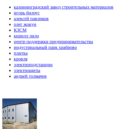
калининградский завод строительных материалов
игорь билоус
алексей павликов
олег жокун
КЗСМ
кирилл лило
центр поддержки предпринимательства
индустриальный парк храброво
плитка
кровля
электроподстанции
электрощиты
андрей толмачев