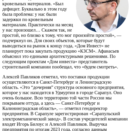
кровельных материалов. «Был
дефицит. Буквально в этом году
была проблема: у нас были
задержки по кровельным
материалам. Практически на месяц
у нас произошел… Скажем так, не
простой, но близко к тому, что мог произойти простой», —
подчеркнул он. Для своих объектов, которые будут
выводиться на рынок к концу года, «Дом Инвест» не
планирует пока закупать продукцию «КЗСМ». Афанасьев
объяснил это едиными архитектурными решениями. По
следующим проектам «Дом инвеста» представитель
строительной компании пообещал, что «будем смотреть».
Алексей Павликов отметил, что поставки продукции
осуществляются в Санкт-Петербург и Ленинградскую
область. «Это “дочерняя” структура основного предприятия,
которое у нас находится в Удмуртии в городе Сарапул. Оно
очень большое. Всю территорию той части России мы
покрываем оттуда, а здесь — Санкт-Петербург и
Калининградская область», — отметил гендиректор
предприятия. В Сарапуле зарегистрирован «Сарапульский
электромеханический завод». В состав учредителей компании
входят Игорь Билоус и Алексей Павликов. Выручка
предприятия по итогам 2023 года, согласно данным