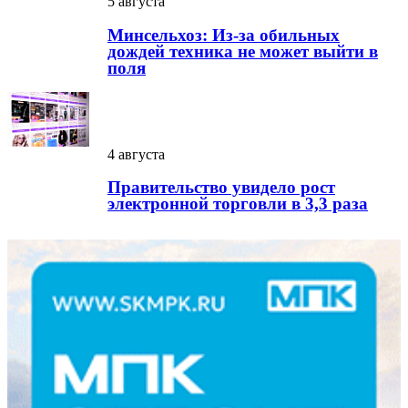
5 августа
Минсельхоз: Из-за обильных
дождей техника не может выйти в
поля
4 августа
Правительство увидело рост
электронной торговли в 3,3 раза