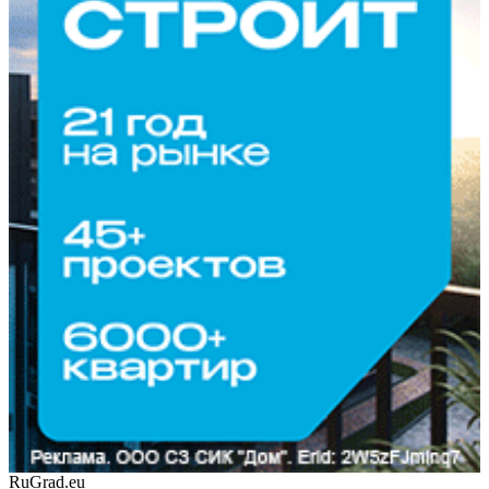
RuGrad.eu