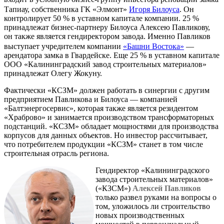
Тапиау, собственника ГК «Элмонт»
Игоря Билоуса
. Он
контролирует 50 % в уставном капитале компании. 25 %
принадлежат бизнес-партнеру Билоуса Алексею Павликову,
он также является гендиректором завода. Именно Павликов
выступает учредителем компании
«Башни Востока»
—
арендатора замка в Гвардейске. Еще 25 % в уставном капитале
ООО «Калининградский завод строительных материалов»
принадлежат Олегу Жокуну.
Фактически «КСЗМ» должен работать в синергии с другим
предприятием Павликова и Билоуса — компанией
«Балтэнергосервис», которая также является резидентом
«Храброво» и занимается производством трансформаторных
подстанций. «КСЗМ» обладает мощностями для производства
корпусов для данных объектов. Но инвестор рассчитывает,
что потребителем продукции «КСЗМ» станет в том числе
строительная отрасль региона.
Гендиректор «Калининградского
завода строительных материалов»
(«КЗСМ»)
Алексей Павликов
только развел руками на вопросы о
том, уложилось ли строительство
новых производственных