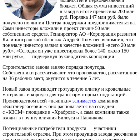
мощностей в первоначальный
бюджет. Общая сумма инвестиций
в завод в итоге превысила 200 млн
руб. Порядка 147 млн руб. было
получено по линии Центра поддержки предпринимательства.
Сами инвесторы вложили в проект свыше 50 млн
собственных средств. Гендиректор АО «Корпорация развития
Калининградской области» Андрей Толмачев вспомнил, что
поначалу инвестор заявил в качестве вложений «всего 20 млн
руб.». «Сегодня он уже инвестировал более 140, около 150
млн руб.», — подчеркнул руководитель корпорации.
Строительство завода заняло порядка полугода.
Собственники рассчитывают, что производство, рассчитанное
на 36 рабочих мест, окупится в течение 5 лет.
Новый завод производит тротуарную плитку и кровельные
материалы и корпуса для трансформаторных подстанций.
Производством всей «начинки»
занимается
компания
«Балтэнергосервис»: оно располагается на соседней
с «КЗСМ» площадке в «Храброво», а сама компания также
входит в группу влияния Билоуса и Павликова.
Потенциальные потребители продукта — участники
строительной отрасли. При этом продукция завода рассчитана
как на массовое жилищное строительство, так и проекты,