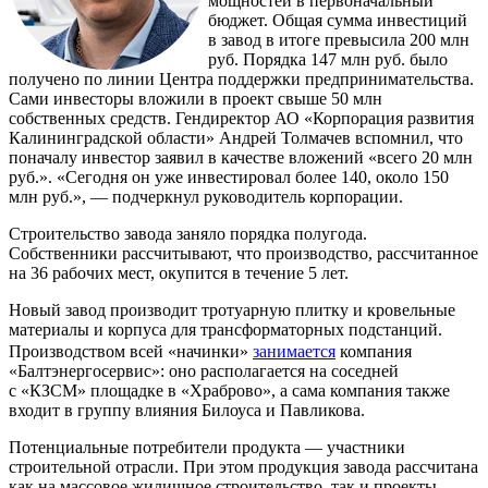
мощностей в первоначальный
бюджет. Общая сумма инвестиций
в завод в итоге превысила 200 млн
руб. Порядка 147 млн руб. было
получено по линии Центра поддержки предпринимательства.
Сами инвесторы вложили в проект свыше 50 млн
собственных средств. Гендиректор АО «Корпорация развития
Калининградской области» Андрей Толмачев вспомнил, что
поначалу инвестор заявил в качестве вложений «всего 20 млн
руб.». «Сегодня он уже инвестировал более 140, около 150
млн руб.», — подчеркнул руководитель корпорации.
Строительство завода заняло порядка полугода.
Собственники рассчитывают, что производство, рассчитанное
на 36 рабочих мест, окупится в течение 5 лет.
Новый завод производит тротуарную плитку и кровельные
материалы и корпуса для трансформаторных подстанций.
Производством всей «начинки»
занимается
компания
«Балтэнергосервис»: оно располагается на соседней
с «КЗСМ» площадке в «Храброво», а сама компания также
входит в группу влияния Билоуса и Павликова.
Потенциальные потребители продукта — участники
строительной отрасли. При этом продукция завода рассчитана
как на массовое жилищное строительство, так и проекты,