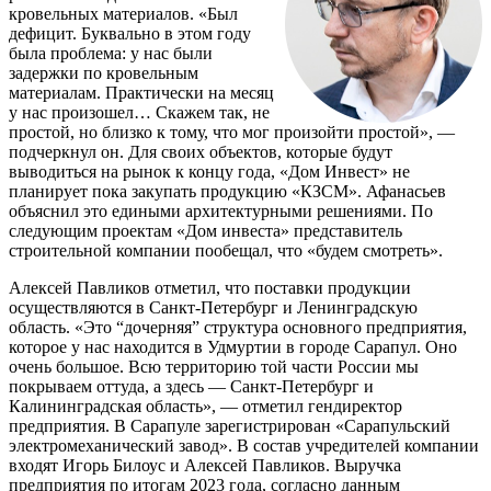
кровельных материалов. «Был
дефицит. Буквально в этом году
была проблема: у нас были
задержки по кровельным
материалам. Практически на месяц
у нас произошел… Скажем так, не
простой, но близко к тому, что мог произойти простой», —
подчеркнул он. Для своих объектов, которые будут
выводиться на рынок к концу года, «Дом Инвест» не
планирует пока закупать продукцию «КЗСМ». Афанасьев
объяснил это едиными архитектурными решениями. По
следующим проектам «Дом инвеста» представитель
строительной компании пообещал, что «будем смотреть».
Алексей Павликов отметил, что поставки продукции
осуществляются в Санкт-Петербург и Ленинградскую
область. «Это “дочерняя” структура основного предприятия,
которое у нас находится в Удмуртии в городе Сарапул. Оно
очень большое. Всю территорию той части России мы
покрываем оттуда, а здесь — Санкт-Петербург и
Калининградская область», — отметил гендиректор
предприятия. В Сарапуле зарегистрирован «Сарапульский
электромеханический завод». В состав учредителей компании
входят Игорь Билоус и Алексей Павликов. Выручка
предприятия по итогам 2023 года, согласно данным