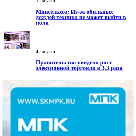
5 августа
Минсельхоз: Из-за обильных
дождей техника не может выйти в
поля
4 августа
Правительство увидело рост
электронной торговли в 3,3 раза