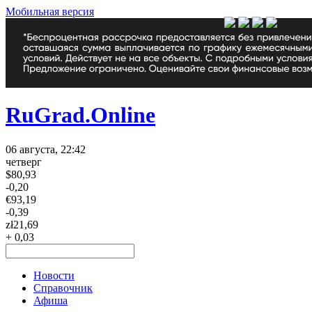
Мобильная версия
RuGrad.Online
06 августа, 22:42
четверг
$
80,93
-0,20
€
93,19
-0,39
zł
21,69
+ 0,03
Новости
Справочник
Афиша