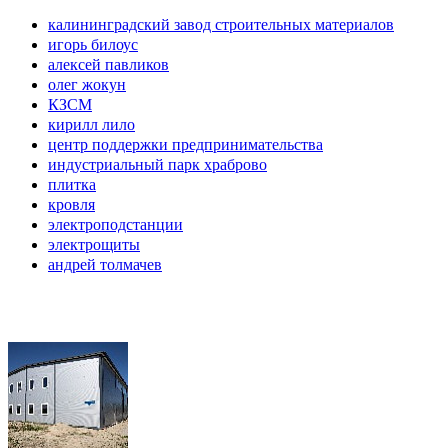
калининградский завод строительных материалов
игорь билоус
алексей павликов
олег жокун
КЗСМ
кирилл лило
центр поддержки предпринимательства
индустриальный парк храброво
плитка
кровля
электроподстанции
электрощиты
андрей толмачев