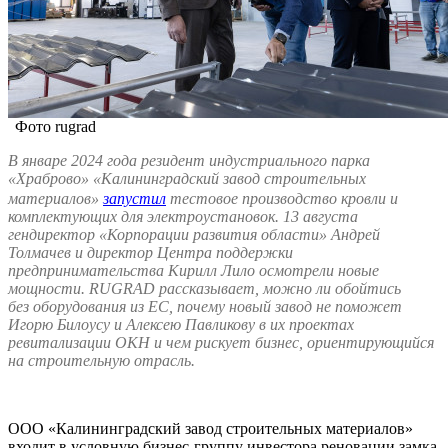
Фото rugrad
В январе 2024 года резидент индустриального парка
«Храброво» «Калининградский завод строительных
материалов»
запустил
тестовое производство кровли и
комплектующих для электроустановок. 13 августа
гендиректор «Корпорации развития области» Андрей
Толмачев и директор Центра поддержки
предпринимательства Кирилл Лило осмотрели новые
мощности.
RUGRAD рассказывает, можно ли обойтись
без оборудования из ЕС, почему новый завод не поможет
Игорю Билоусу и Алексею Павликову в их проектах
ревитализации ОКН и чем рискует бизнес, ориентирующийся
на строительную отрасль.
ООО «Калининградский завод строительных материалов»
входит в условную бизнес-группу инвестора реновации замка