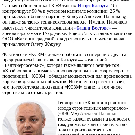
Тапиау, собственника ГК «Элмонт»
Игоря Билоуса
. Он
контролирует 50 % в уставном капитале компании. 25 %
принадлежат бизнес-партнеру Билоуса Алексею Павликову,
он также является гендиректором завода. Именно Павликов
выступает учредителем компании
«Башни Востока»
—
арендатора замка в Гвардейске. Еще 25 % в уставном капитале
ООО «Калининградский завод строительных материалов»
принадлежат Олегу Жокуну.
Фактически «КСЗМ» должен работать в синергии с другим
предприятием Павликова и Билоуса — компанией
«Балтэнергосервис», которая также является резидентом
«Храброво» и занимается производством трансформаторных
подстанций. «КСЗМ» обладает мощностями для производства
корпусов для данных объектов. Но инвестор рассчитывает,
что потребителем продукции «КСЗМ» станет в том числе
строительная отрасль региона.
Гендиректор «Калининградского
завода строительных материалов»
(«КЗСМ»)
Алексей Павликов
только развел руками на вопросы о
том, уложилось ли строительство
новых производственных