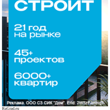
RuGrad.eu