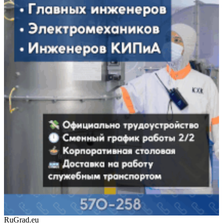
RuGrad.eu