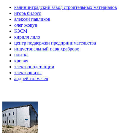
калининградский завод строительных материалов
игорь билоус
алексей павликов
олег жокун
КЗСМ
кирилл лило
центр поддержки предпринимательства
индустриальный парк храброво
плитка
кровля
электроподстанции
электрощиты
андрей толмачев