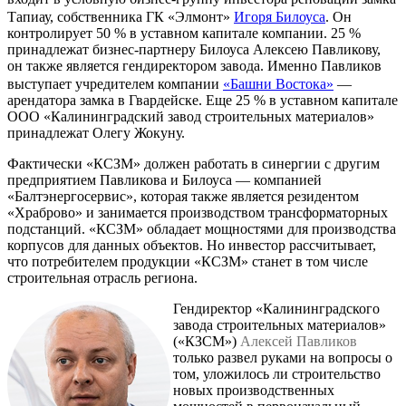
Тапиау, собственника ГК «Элмонт»
Игоря Билоуса
. Он
контролирует 50 % в уставном капитале компании. 25 %
принадлежат бизнес-партнеру Билоуса Алексею Павликову,
он также является гендиректором завода. Именно Павликов
выступает учредителем компании
«Башни Востока»
—
арендатора замка в Гвардейске. Еще 25 % в уставном капитале
ООО «Калининградский завод строительных материалов»
принадлежат Олегу Жокуну.
Фактически «КСЗМ» должен работать в синергии с другим
предприятием Павликова и Билоуса — компанией
«Балтэнергосервис», которая также является резидентом
«Храброво» и занимается производством трансформаторных
подстанций. «КСЗМ» обладает мощностями для производства
корпусов для данных объектов. Но инвестор рассчитывает,
что потребителем продукции «КСЗМ» станет в том числе
строительная отрасль региона.
Гендиректор «Калининградского
завода строительных материалов»
(«КЗСМ»)
Алексей Павликов
только развел руками на вопросы о
том, уложилось ли строительство
новых производственных