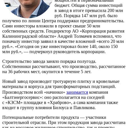
мощностей в первоначальный
бюджет. Общая сумма инвестиций
в завод в итоге превысила 200 млн
руб. Порядка 147 млн руб. было
получено по линии Центра поддержки предпринимательства.
Сами инвесторы вложили в проект свыше 50 млн
собственных средств. Гендиректор АО «Корпорация развития
Калининградской области» Андрей Толмачев вспомнил, что
поначалу инвестор заявил в качестве вложений «всего 20 млн
руб.». «Сегодня он уже инвестировал более 140, около 150
млн руб.», — подчеркнул руководитель корпорации.
Строительство завода заняло порядка полугода.
Собственники рассчитывают, что производство, рассчитанное
на 36 рабочих мест, окупится в течение 5 лет.
Новый завод производит тротуарную плитку и кровельные
материалы и корпуса для трансформаторных подстанций.
Производством всей «начинки»
занимается
компания
«Балтэнергосервис»: оно располагается на соседней
с «КЗСМ» площадке в «Храброво», а сама компания также
входит в группу влияния Билоуса и Павликова.
Потенциальные потребители продукта — участники
строительной отрасли. При этом продукция завода рассчитана
как на массовое жилищное строительство, так и проекты,