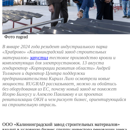
Фото rugrad
В январе 2024 года резидент индустриального парка
«Храброво» «Калининградский завод строительных
материалов»
запустил
тестовое производство кровли и
комплектующих для электроустановок. 13 августа
гендиректор «Корпорации развития области» Андрей
Толмачев и директор Центра поддержки
предпринимательства Кирилл Лило осмотрели новые
мощности.
RUGRAD рассказывает, можно ли обойтись
без оборудования из ЕС, почему новый завод не поможет
Игорю Билоусу и Алексею Павликову в их проектах
ревитализации ОКН и чем рискует бизнес, ориентирующийся
на строительную отрасль.
ООО «Калининградский завод строительных материалов»
входит в условную бизнес-группу инвестора реновации замка