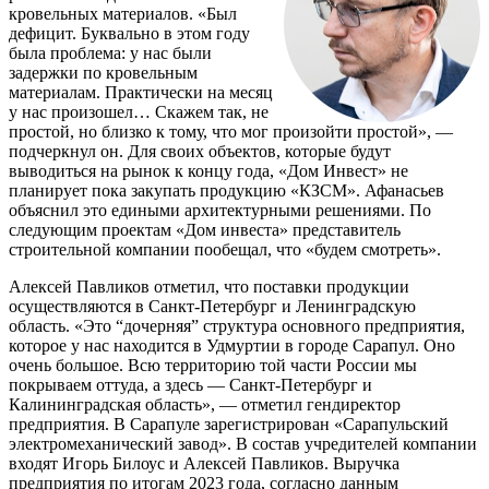
кровельных материалов. «Был
дефицит. Буквально в этом году
была проблема: у нас были
задержки по кровельным
материалам. Практически на месяц
у нас произошел… Скажем так, не
простой, но близко к тому, что мог произойти простой», —
подчеркнул он. Для своих объектов, которые будут
выводиться на рынок к концу года, «Дом Инвест» не
планирует пока закупать продукцию «КЗСМ». Афанасьев
объяснил это едиными архитектурными решениями. По
следующим проектам «Дом инвеста» представитель
строительной компании пообещал, что «будем смотреть».
Алексей Павликов отметил, что поставки продукции
осуществляются в Санкт-Петербург и Ленинградскую
область. «Это “дочерняя” структура основного предприятия,
которое у нас находится в Удмуртии в городе Сарапул. Оно
очень большое. Всю территорию той части России мы
покрываем оттуда, а здесь — Санкт-Петербург и
Калининградская область», — отметил гендиректор
предприятия. В Сарапуле зарегистрирован «Сарапульский
электромеханический завод». В состав учредителей компании
входят Игорь Билоус и Алексей Павликов. Выручка
предприятия по итогам 2023 года, согласно данным