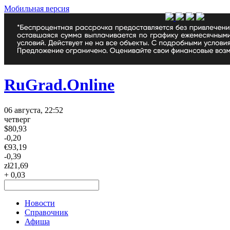
Мобильная версия
RuGrad.Online
06 августа, 22:52
четверг
$
80,93
-0,20
€
93,19
-0,39
zł
21,69
+ 0,03
Новости
Справочник
Афиша