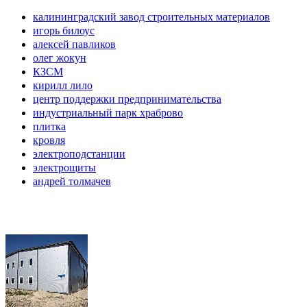
калининградский завод строительных материалов
игорь билоус
алексей павликов
олег жокун
КЗСМ
кирилл лило
центр поддержки предпринимательства
индустриальный парк храброво
плитка
кровля
электроподстанции
электрощиты
андрей толмачев