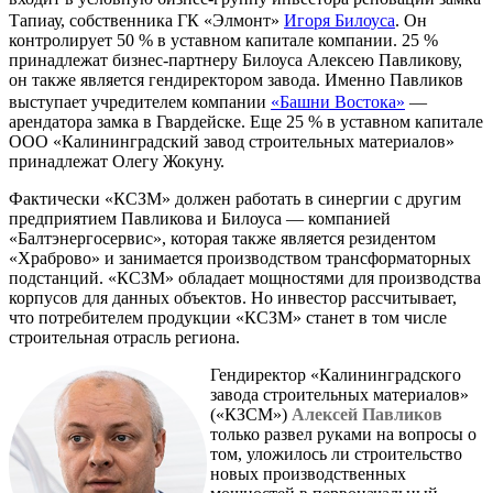
Тапиау, собственника ГК «Элмонт»
Игоря Билоуса
. Он
контролирует 50 % в уставном капитале компании. 25 %
принадлежат бизнес-партнеру Билоуса Алексею Павликову,
он также является гендиректором завода. Именно Павликов
выступает учредителем компании
«Башни Востока»
—
арендатора замка в Гвардейске. Еще 25 % в уставном капитале
ООО «Калининградский завод строительных материалов»
принадлежат Олегу Жокуну.
Фактически «КСЗМ» должен работать в синергии с другим
предприятием Павликова и Билоуса — компанией
«Балтэнергосервис», которая также является резидентом
«Храброво» и занимается производством трансформаторных
подстанций. «КСЗМ» обладает мощностями для производства
корпусов для данных объектов. Но инвестор рассчитывает,
что потребителем продукции «КСЗМ» станет в том числе
строительная отрасль региона.
Гендиректор «Калининградского
завода строительных материалов»
(«КЗСМ»)
Алексей Павликов
только развел руками на вопросы о
том, уложилось ли строительство
новых производственных