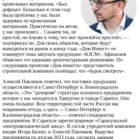
кровельных материалов. «Был
дефицит. Буквально в этом году
была проблема: у нас были
задержки по кровельным
материалам. Практически на месяц
у нас произошел… Скажем так, не
простой, но близко к тому, что мог произойти простой», —
подчеркнул он. Для своих объектов, которые будут
выводиться на рынок к концу года, «Дом Инвест» не
планирует пока закупать продукцию «КЗСМ». Афанасьев
объяснил это едиными архитектурными решениями. По
следующим проектам «Дом инвеста» представитель
строительной компании пообещал, что «будем смотреть».
Алексей Павликов отметил, что поставки продукции
осуществляются в Санкт-Петербург и Ленинградскую
область. «Это “дочерняя” структура основного предприятия,
которое у нас находится в Удмуртии в городе Сарапул. Оно
очень большое. Всю территорию той части России мы
покрываем оттуда, а здесь — Санкт-Петербург и
Калининградская область», — отметил гендиректор
предприятия. В Сарапуле зарегистрирован «Сарапульский
электромеханический завод». В состав учредителей компании
входят Игорь Билоус и Алексей Павликов. Выручка
предприятия по итогам 2023 года, согласно данным