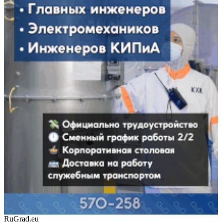
RuGrad.eu