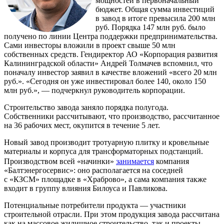
мощностей в первоначальный
бюджет. Общая сумма инвестиций
в завод в итоге превысила 200 млн
руб. Порядка 147 млн руб. было
получено по линии Центра поддержки предпринимательства.
Сами инвесторы вложили в проект свыше 50 млн
собственных средств. Гендиректор АО «Корпорация развития
Калининградской области» Андрей Толмачев вспомнил, что
поначалу инвестор заявил в качестве вложений «всего 20 млн
руб.». «Сегодня он уже инвестировал более 140, около 150
млн руб.», — подчеркнул руководитель корпорации.
Строительство завода заняло порядка полугода.
Собственники рассчитывают, что производство, рассчитанное
на 36 рабочих мест, окупится в течение 5 лет.
Новый завод производит тротуарную плитку и кровельные
материалы и корпуса для трансформаторных подстанций.
Производством всей «начинки»
занимается
компания
«Балтэнергосервис»: оно располагается на соседней
с «КЗСМ» площадке в «Храброво», а сама компания также
входит в группу влияния Билоуса и Павликова.
Потенциальные потребители продукта — участники
строительной отрасли. При этом продукция завода рассчитана
как на массовое жилищное строительство, так и проекты,