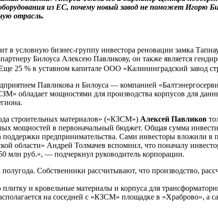
орудования из ЕС, почему новый завод не поможет Игорю Бил
ную отрасль.
т в условную бизнес-группу инвестора реновации замка Тапиа
-партнеру Билоуса Алексею Павликову, он также является генди
 Еще 25 % в уставном капитале ООО «Калининградский завод с
дприятием Павликова и Билоуса — компанией «Балтэнергосервис
ЗМ» обладает мощностями для производства корпусов для данных
региона.
ода строительных материалов» («КЗСМ»)
Алексей Павликов
тол
ных мощностей в первоначальный бюджет. Общая сумма инвестиц
а поддержки предпринимательства. Сами инвесторы вложили в п
ой области» Андрей Толмачев вспомнил, что поначалу инвестор 
150 млн руб.», — подчеркнул руководитель корпорации.
 полугода. Собственники рассчитывают, что производство, рассч
 плитку и кровельные материалы и корпуса для трансформатор
асполагается на соседней с «КЗСМ» площадке в «Храброво», а с