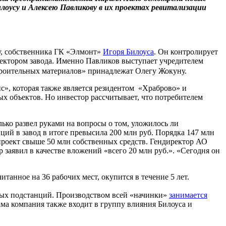
оусу и Алексею Павликову в их проектах ревитализации
у, собственника ГК «Элмонт»
Игоря Билоуса
. Он контролирует
ректором завода. Именно Павликов выступает учредителем
троительных материалов» принадлежат Олегу Жокуну.
», которая также является резидентом «Храброво» и
 объектов. Но инвестор рассчитывает, что потребителем
ько развел руками на вопросы о том, уложилось ли
ий в завод в итоге превысила 200 млн руб. Порядка 147 млн
роект свыше 50 млн собственных средств. Гендиректор АО
заявил в качестве вложений «всего 20 млн руб.». «Сегодня он
итанное на 36 рабочих мест, окупится в течение 5 лет.
ных подстанций. Производством всей «начинки»
занимается
ама компания также входит в группу влияния Билоуса и