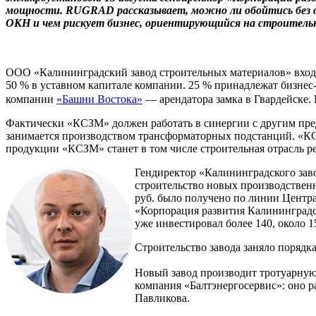
мощности.
RUGRAD рассказывает, можно ли обойтись без об
ОКН и чем рискует бизнес, ориентирующийся на строитель
ООО «Калининградский завод строительных материалов» входи
50 % в уставном капитале компании. 25 % принадлежат бизнес
компании
«Башни Востока»
— арендатора замка в Гвардейске.
Фактически «КСЗМ» должен работать в синергии с другим пре
занимается производством трансформаторных подстанций. «КС
продукции «КСЗМ» станет в том числе строительная отрасль 
Гендиректор «Калининградского зав
строительство новых производствен
руб. было получено по линии Центр
«Корпорация развития Калининградск
уже инвестировал более 140, около 
Строительство завода заняло порядка
Новый завод производит тротуарную
компания «Балтэнергосервис»: оно р
Павликова.