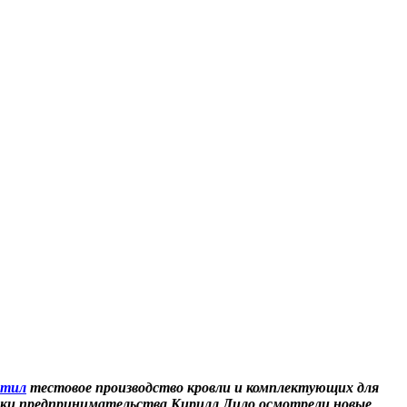
стил
тестовое производство кровли и комплектующих для
ржки предпринимательства Кирилл Лило осмотрели новые