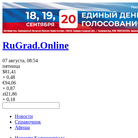
RuGrad.Online
07 августа, 08:54
пятница
$
81,41
+ 0,48
€
94,06
+ 0,87
zł
21,86
+ 0,18
Новости
Справочник
Афиша
Новости Калининграда