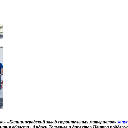
рово» «Калининградский завод строительных материалов»
запу
азвития области» Андрей Толмачев и директор Центра подде