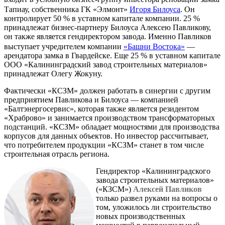
Тапиау, собственника ГК «Элмонт»
Игоря Билоуса
. Он
контролирует 50 % в уставном капитале компании. 25 %
принадлежат бизнес-партнеру Билоуса Алексею Павликову,
он также является гендиректором завода. Именно Павликов
выступает учредителем компании
«Башни Востока»
—
арендатора замка в Гвардейске. Еще 25 % в уставном капитале
ООО «Калининградский завод строительных материалов»
принадлежат Олегу Жокуну.
Фактически «КСЗМ» должен работать в синергии с другим
предприятием Павликова и Билоуса — компанией
«Балтэнергосервис», которая также является резидентом
«Храброво» и занимается производством трансформаторных
подстанций. «КСЗМ» обладает мощностями для производства
корпусов для данных объектов. Но инвестор рассчитывает,
что потребителем продукции «КСЗМ» станет в том числе
строительная отрасль региона.
Гендиректор «Калининградского
завода строительных материалов»
(«КЗСМ»)
Алексей Павликов
только развел руками на вопросы о
том, уложилось ли строительство
новых производственных