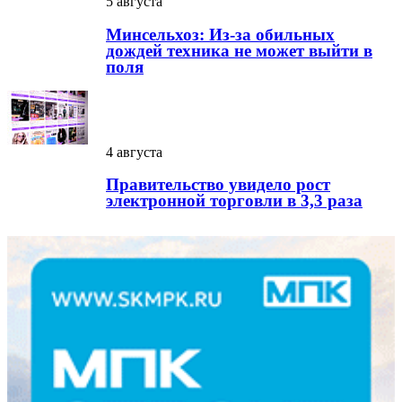
5 августа
Минсельхоз: Из-за обильных
дождей техника не может выйти в
поля
4 августа
Правительство увидело рост
электронной торговли в 3,3 раза