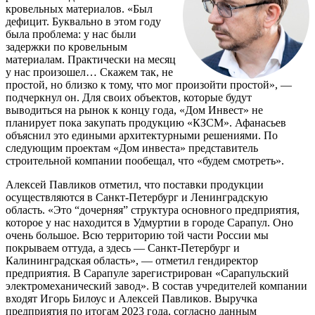
кровельных материалов. «Был
дефицит. Буквально в этом году
была проблема: у нас были
задержки по кровельным
материалам. Практически на месяц
у нас произошел… Скажем так, не
простой, но близко к тому, что мог произойти простой», —
подчеркнул он. Для своих объектов, которые будут
выводиться на рынок к концу года, «Дом Инвест» не
планирует пока закупать продукцию «КЗСМ». Афанасьев
объяснил это едиными архитектурными решениями. По
следующим проектам «Дом инвеста» представитель
строительной компании пообещал, что «будем смотреть».
Алексей Павликов отметил, что поставки продукции
осуществляются в Санкт-Петербург и Ленинградскую
область. «Это “дочерняя” структура основного предприятия,
которое у нас находится в Удмуртии в городе Сарапул. Оно
очень большое. Всю территорию той части России мы
покрываем оттуда, а здесь — Санкт-Петербург и
Калининградская область», — отметил гендиректор
предприятия. В Сарапуле зарегистрирован «Сарапульский
электромеханический завод». В состав учредителей компании
входят Игорь Билоус и Алексей Павликов. Выручка
предприятия по итогам 2023 года, согласно данным