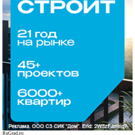
RuGrad.eu