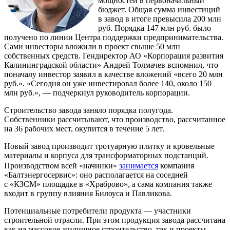
мощностей в первоначальный
бюджет. Общая сумма инвестиций
в завод в итоге превысила 200 млн
руб. Порядка 147 млн руб. было
получено по линии Центра поддержки предпринимательства.
Сами инвесторы вложили в проект свыше 50 млн
собственных средств. Гендиректор АО «Корпорация развития
Калининградской области» Андрей Толмачев вспомнил, что
поначалу инвестор заявил в качестве вложений «всего 20 млн
руб.». «Сегодня он уже инвестировал более 140, около 150
млн руб.», — подчеркнул руководитель корпорации.
Строительство завода заняло порядка полугода.
Собственники рассчитывают, что производство, рассчитанное
на 36 рабочих мест, окупится в течение 5 лет.
Новый завод производит тротуарную плитку и кровельные
материалы и корпуса для трансформаторных подстанций.
Производством всей «начинки»
занимается
компания
«Балтэнергосервис»: оно располагается на соседней
с «КЗСМ» площадке в «Храброво», а сама компания также
входит в группу влияния Билоуса и Павликова.
Потенциальные потребители продукта — участники
строительной отрасли. При этом продукция завода рассчитана
как на массовое жилищное строительство, так и проекты,