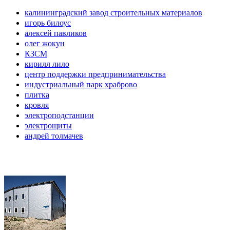
калининградский завод строительных материалов
игорь билоус
алексей павликов
олег жокун
КЗСМ
кирилл лило
центр поддержки предпринимательства
индустриальный парк храброво
плитка
кровля
электроподстанции
электрощиты
андрей толмачев