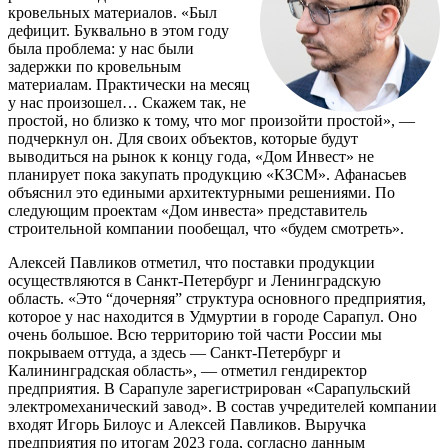
кровельных материалов. «Был
дефицит. Буквально в этом году
была проблема: у нас были
задержки по кровельным
материалам. Практически на месяц
у нас произошел… Скажем так, не
простой, но близко к тому, что мог произойти простой», —
подчеркнул он. Для своих объектов, которые будут
выводиться на рынок к концу года, «Дом Инвест» не
планирует пока закупать продукцию «КЗСМ». Афанасьев
объяснил это едиными архитектурными решениями. По
следующим проектам «Дом инвеста» представитель
строительной компании пообещал, что «будем смотреть».
Алексей Павликов отметил, что поставки продукции
осуществляются в Санкт-Петербург и Ленинградскую
область. «Это “дочерняя” структура основного предприятия,
которое у нас находится в Удмуртии в городе Сарапул. Оно
очень большое. Всю территорию той части России мы
покрываем оттуда, а здесь — Санкт-Петербург и
Калининградская область», — отметил гендиректор
предприятия. В Сарапуле зарегистрирован «Сарапульский
электромеханический завод». В состав учредителей компании
входят Игорь Билоус и Алексей Павликов. Выручка
предприятия по итогам 2023 года, согласно данным