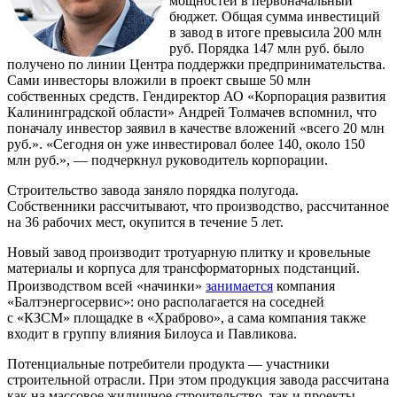
мощностей в первоначальный
бюджет. Общая сумма инвестиций
в завод в итоге превысила 200 млн
руб. Порядка 147 млн руб. было
получено по линии Центра поддержки предпринимательства.
Сами инвесторы вложили в проект свыше 50 млн
собственных средств. Гендиректор АО «Корпорация развития
Калининградской области» Андрей Толмачев вспомнил, что
поначалу инвестор заявил в качестве вложений «всего 20 млн
руб.». «Сегодня он уже инвестировал более 140, около 150
млн руб.», — подчеркнул руководитель корпорации.
Строительство завода заняло порядка полугода.
Собственники рассчитывают, что производство, рассчитанное
на 36 рабочих мест, окупится в течение 5 лет.
Новый завод производит тротуарную плитку и кровельные
материалы и корпуса для трансформаторных подстанций.
Производством всей «начинки»
занимается
компания
«Балтэнергосервис»: оно располагается на соседней
с «КЗСМ» площадке в «Храброво», а сама компания также
входит в группу влияния Билоуса и Павликова.
Потенциальные потребители продукта — участники
строительной отрасли. При этом продукция завода рассчитана
как на массовое жилищное строительство, так и проекты,