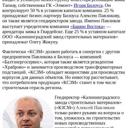
Тапиау, собственника ГК «Элмонт»
Игоря Билоуса
. Он
контролирует 50 % в уставном капитале компании. 25 %
принадлежат бизнес-партнеру Билоуса Алексею Павликову,
он также является гендиректором завода. Именно Павликов
выступает учредителем компании
«Башни Востока»
—
арендатора замка в Гвардейске. Еще 25 % в уставном капитале
ООО «Калининградский завод строительных материалов»
принадлежат Олегу Жокуну.
Фактически «КСЗМ» должен работать в синергии с другим
предприятием Павликова и Билоуса — компанией
«Балтэнергосервис», которая также является резидентом
«Храброво» и занимается производством трансформаторных
подстанций. «КСЗМ» обладает мощностями для производства
корпусов для данных объектов. Но инвестор рассчитывает,
что потребителем продукции «КСЗМ» станет в том числе
строительная отрасль региона.
Гендиректор «Калининградского
завода строительных материалов»
(«КЗСМ»)
Алексей Павликов
только развел руками на вопросы о
том, уложилось ли строительство
новых производственных