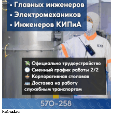
RuGrad.eu