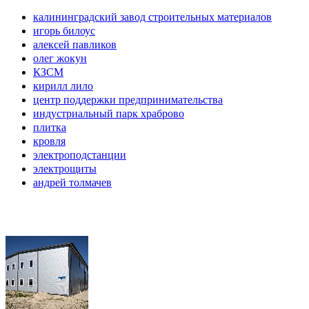
калининградский завод строительных материалов
игорь билоус
алексей павликов
олег жокун
КЗСМ
кирилл лило
центр поддержки предпринимательства
индустриальный парк храброво
плитка
кровля
электроподстанции
электрощиты
андрей толмачев