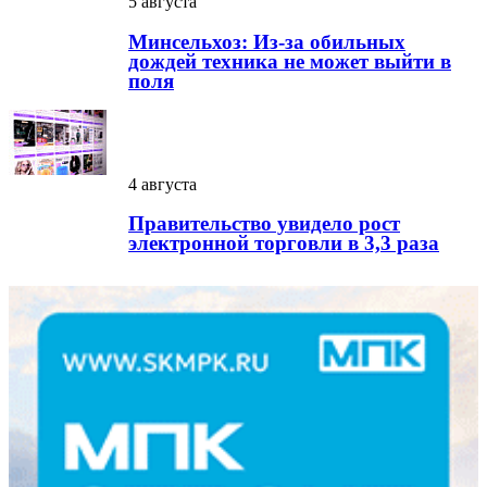
5 августа
Минсельхоз: Из-за обильных
дождей техника не может выйти в
поля
4 августа
Правительство увидело рост
электронной торговли в 3,3 раза