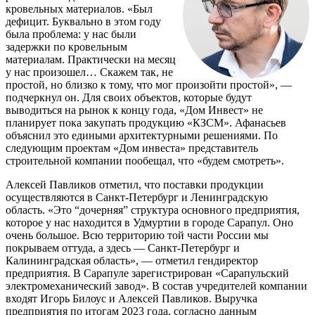
кровельных материалов. «Был
дефицит. Буквально в этом году
была проблема: у нас были
задержки по кровельным
материалам. Практически на месяц
у нас произошел… Скажем так, не
простой, но близко к тому, что мог произойти простой», —
подчеркнул он. Для своих объектов, которые будут
выводиться на рынок к концу года, «Дом Инвест» не
планирует пока закупать продукцию «КЗСМ». Афанасьев
объяснил это едиными архитектурными решениями. По
следующим проектам «Дом инвеста» представитель
строительной компании пообещал, что «будем смотреть».
Алексей Павликов отметил, что поставки продукции
осуществляются в Санкт-Петербург и Ленинградскую
область. «Это “дочерняя” структура основного предприятия,
которое у нас находится в Удмуртии в городе Сарапул. Оно
очень большое. Всю территорию той части России мы
покрываем оттуда, а здесь — Санкт-Петербург и
Калининградская область», — отметил гендиректор
предприятия. В Сарапуле зарегистрирован «Сарапульский
электромеханический завод». В состав учредителей компании
входят Игорь Билоус и Алексей Павликов. Выручка
предприятия по итогам 2023 года, согласно данным