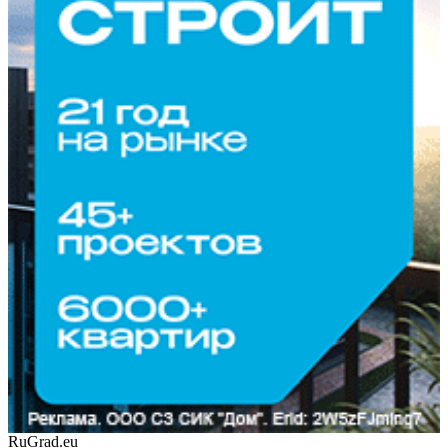
RuGrad.eu