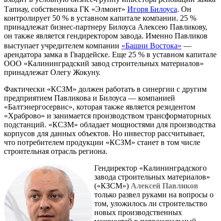
Тапиау, собственника ГК «Элмонт»
Игоря Билоуса
. Он
контролирует 50 % в уставном капитале компании. 25 %
принадлежат бизнес-партнеру Билоуса Алексею Павликову,
он также является гендиректором завода. Именно Павликов
выступает учредителем компании
«Башни Востока»
—
арендатора замка в Гвардейске. Еще 25 % в уставном капитале
ООО «Калининградский завод строительных материалов»
принадлежат Олегу Жокуну.
Фактически «КСЗМ» должен работать в синергии с другим
предприятием Павликова и Билоуса — компанией
«Балтэнергосервис», которая также является резидентом
«Храброво» и занимается производством трансформаторных
подстанций. «КСЗМ» обладает мощностями для производства
корпусов для данных объектов. Но инвестор рассчитывает,
что потребителем продукции «КСЗМ» станет в том числе
строительная отрасль региона.
Гендиректор «Калининградского
завода строительных материалов»
(«КЗСМ»)
Алексей Павликов
только развел руками на вопросы о
том, уложилось ли строительство
новых производственных