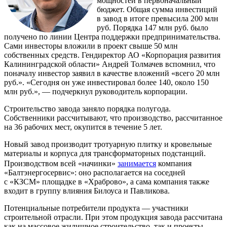
мощностей в первоначальный
бюджет. Общая сумма инвестиций
в завод в итоге превысила 200 млн
руб. Порядка 147 млн руб. было
получено по линии Центра поддержки предпринимательства.
Сами инвесторы вложили в проект свыше 50 млн
собственных средств. Гендиректор АО «Корпорация развития
Калининградской области» Андрей Толмачев вспомнил, что
поначалу инвестор заявил в качестве вложений «всего 20 млн
руб.». «Сегодня он уже инвестировал более 140, около 150
млн руб.», — подчеркнул руководитель корпорации.
Строительство завода заняло порядка полугода.
Собственники рассчитывают, что производство, рассчитанное
на 36 рабочих мест, окупится в течение 5 лет.
Новый завод производит тротуарную плитку и кровельные
материалы и корпуса для трансформаторных подстанций.
Производством всей «начинки»
занимается
компания
«Балтэнергосервис»: оно располагается на соседней
с «КЗСМ» площадке в «Храброво», а сама компания также
входит в группу влияния Билоуса и Павликова.
Потенциальные потребители продукта — участники
строительной отрасли. При этом продукция завода рассчитана
как на массовое жилищное строительство, так и проекты,