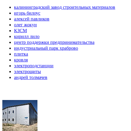
калининградский завод строительных материалов
игорь билоус
алексей павликов
олег жокун
КЗСМ
кирилл лило
центр поддержки предпринимательства
индустриальный парк храброво
плитка
кровля
электроподстанции
электрощиты
андрей толмачев