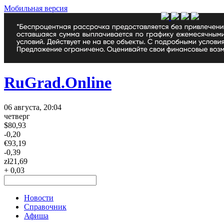
Мобильная версия
RuGrad.Online
06 августа, 20:04
четверг
$
80,93
-0,20
€
93,19
-0,39
zł
21,69
+ 0,03
Новости
Справочник
Афиша