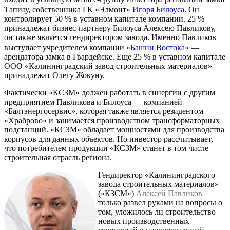
Тапиау, собственника ГК «Элмонт»
Игоря Билоуса
. Он
контролирует 50 % в уставном капитале компании. 25 %
принадлежат бизнес-партнеру Билоуса Алексею Павликову,
он также является гендиректором завода. Именно Павликов
выступает учредителем компании
«Башни Востока»
—
арендатора замка в Гвардейске. Еще 25 % в уставном капитале
ООО «Калининградский завод строительных материалов»
принадлежат Олегу Жокуну.
Фактически «КСЗМ» должен работать в синергии с другим
предприятием Павликова и Билоуса — компанией
«Балтэнергосервис», которая также является резидентом
«Храброво» и занимается производством трансформаторных
подстанций. «КСЗМ» обладает мощностями для производства
корпусов для данных объектов. Но инвестор рассчитывает,
что потребителем продукции «КСЗМ» станет в том числе
строительная отрасль региона.
Гендиректор «Калининградского
завода строительных материалов»
(«КЗСМ»)
Алексей Павликов
только развел руками на вопросы о
том, уложилось ли строительство
новых производственных