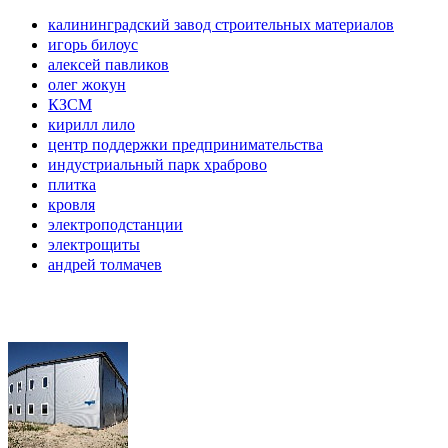
калининградский завод строительных материалов
игорь билоус
алексей павликов
олег жокун
КЗСМ
кирилл лило
центр поддержки предпринимательства
индустриальный парк храброво
плитка
кровля
электроподстанции
электрощиты
андрей толмачев