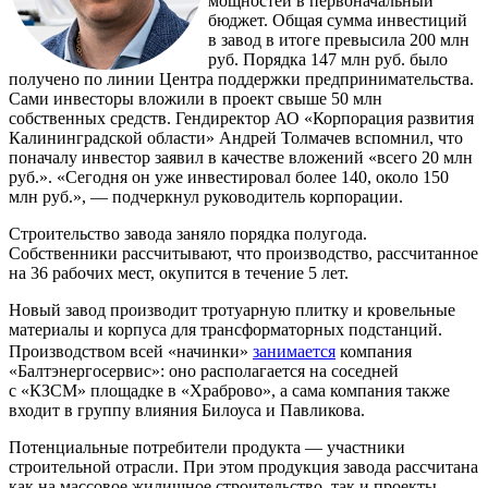
мощностей в первоначальный
бюджет. Общая сумма инвестиций
в завод в итоге превысила 200 млн
руб. Порядка 147 млн руб. было
получено по линии Центра поддержки предпринимательства.
Сами инвесторы вложили в проект свыше 50 млн
собственных средств. Гендиректор АО «Корпорация развития
Калининградской области» Андрей Толмачев вспомнил, что
поначалу инвестор заявил в качестве вложений «всего 20 млн
руб.». «Сегодня он уже инвестировал более 140, около 150
млн руб.», — подчеркнул руководитель корпорации.
Строительство завода заняло порядка полугода.
Собственники рассчитывают, что производство, рассчитанное
на 36 рабочих мест, окупится в течение 5 лет.
Новый завод производит тротуарную плитку и кровельные
материалы и корпуса для трансформаторных подстанций.
Производством всей «начинки»
занимается
компания
«Балтэнергосервис»: оно располагается на соседней
с «КЗСМ» площадке в «Храброво», а сама компания также
входит в группу влияния Билоуса и Павликова.
Потенциальные потребители продукта — участники
строительной отрасли. При этом продукция завода рассчитана
как на массовое жилищное строительство, так и проекты,