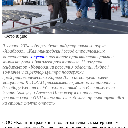
Фото rugrad
В январе 2024 года резидент индустриального парка
«Храброво» «Калининградский завод строительных
материалов»
запустил
тестовое производство кровли и
комплектующих для электроустановок. 13 августа
гендиректор «Корпорации развития области» Андрей
Толмачев и директор Центра поддержки
предпринимательства Кирилл Лило осмотрели новые
мощности.
RUGRAD рассказывает, можно ли обойтись
без оборудования из ЕС, почему новый завод не поможет
Игорю Билоусу и Алексею Павликову в их проектах
ревитализации ОКН и чем рискует бизнес, ориентирующийся
на строительную отрасль.
ООО «Калининградский завод строительных материалов»
входит в условную бизнес-группу инвестора реновации замка