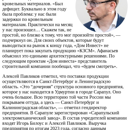
кровельных материалов. «Был
дефицит. Буквально в этом году
была проблема: у нас были
задержки по кровельным
материалам. Практически на месяц
у нас произошел… Скажем так, не
простой, но близко к тому, что мог произойти простой», —
подчеркнул он. Для своих объектов, которые будут
выводиться на рынок к концу года, «Дом Инвест» не
планирует пока закупать продукцию «КЗСМ». Афанасьев
объяснил это едиными архитектурными решениями. По
следующим проектам «Дом инвеста» представитель
строительной компании пообещал, что «будем смотреть».
Алексей Павликов отметил, что поставки продукции
осуществляются в Санкт-Петербург и Ленинградскую
область. «Это “дочерняя” структура основного предприятия,
которое у нас находится в Удмуртии в городе Сарапул. Оно
очень большое. Всю территорию той части России мы
покрываем оттуда, а здесь — Санкт-Петербург и
Калининградская область», — отметил гендиректор
предприятия. В Сарапуле зарегистрирован «Сарапульский
электромеханический завод». В состав учредителей компании
входят Игорь Билоус и Алексей Павликов. Выручка
предприятия по итогам 2023 года, согласно данным