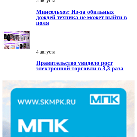
5 августа
Минсельхоз: Из-за обильных
дождей техника не может выйти в
поля
4 августа
Правительство увидело рост
электронной торговли в 3,3 раза