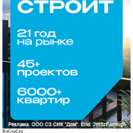
RuGrad.eu