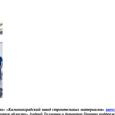
рово» «Калининградский завод строительных материалов»
запу
азвития области» Андрей Толмачев и директор Центра подде