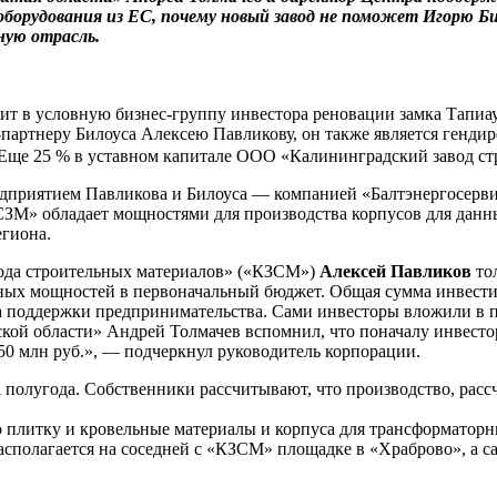
орудования из ЕС, почему новый завод не поможет Игорю Бил
ную отрасль.
т в условную бизнес-группу инвестора реновации замка Тапиа
-партнеру Билоуса Алексею Павликову, он также является генди
 Еще 25 % в уставном капитале ООО «Калининградский завод с
дприятием Павликова и Билоуса — компанией «Балтэнергосервис
ЗМ» обладает мощностями для производства корпусов для данных
региона.
ода строительных материалов» («КЗСМ»)
Алексей Павликов
тол
ных мощностей в первоначальный бюджет. Общая сумма инвестиц
а поддержки предпринимательства. Сами инвесторы вложили в п
ой области» Андрей Толмачев вспомнил, что поначалу инвестор 
150 млн руб.», — подчеркнул руководитель корпорации.
 полугода. Собственники рассчитывают, что производство, рассч
 плитку и кровельные материалы и корпуса для трансформатор
асполагается на соседней с «КЗСМ» площадке в «Храброво», а с