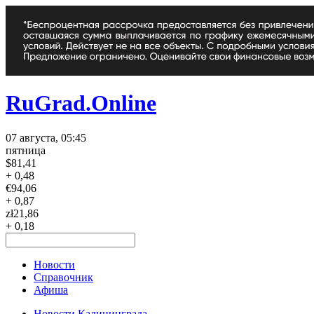
RuGrad.Online
07 августа, 05:45
пятница
$
81,41
+ 0,48
€
94,06
+ 0,87
zł
21,86
+ 0,18
Новости
Справочник
Афиша
Новости Калининграда