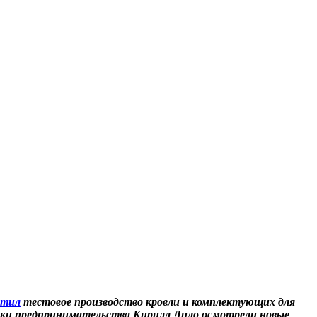
стил
тестовое производство кровли и комплектующих для
ржки предпринимательства Кирилл Лило осмотрели новые