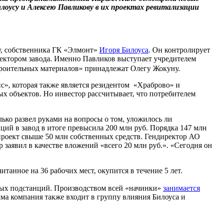
оусу и Алексею Павликову в их проектах ревитализации
у, собственника ГК «Элмонт»
Игоря Билоуса
. Он контролирует
ректором завода. Именно Павликов выступает учредителем
троительных материалов» принадлежат Олегу Жокуну.
», которая также является резидентом «Храброво» и
 объектов. Но инвестор рассчитывает, что потребителем
ько развел руками на вопросы о том, уложилось ли
ий в завод в итоге превысила 200 млн руб. Порядка 147 млн
роект свыше 50 млн собственных средств. Гендиректор АО
заявил в качестве вложений «всего 20 млн руб.». «Сегодня он
итанное на 36 рабочих мест, окупится в течение 5 лет.
ных подстанций. Производством всей «начинки»
занимается
ама компания также входит в группу влияния Билоуса и