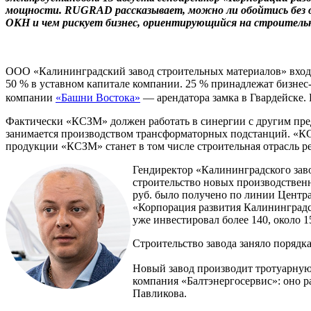
мощности.
RUGRAD рассказывает, можно ли обойтись без об
ОКН и чем рискует бизнес, ориентирующийся на строитель
ООО «Калининградский завод строительных материалов» входи
50 % в уставном капитале компании. 25 % принадлежат бизнес
компании
«Башни Востока»
— арендатора замка в Гвардейске.
Фактически «КСЗМ» должен работать в синергии с другим пре
занимается производством трансформаторных подстанций. «КС
продукции «КСЗМ» станет в том числе строительная отрасль 
Гендиректор «Калининградского зав
строительство новых производствен
руб. было получено по линии Центр
«Корпорация развития Калининградск
уже инвестировал более 140, около 
Строительство завода заняло порядка
Новый завод производит тротуарную
компания «Балтэнергосервис»: оно р
Павликова.