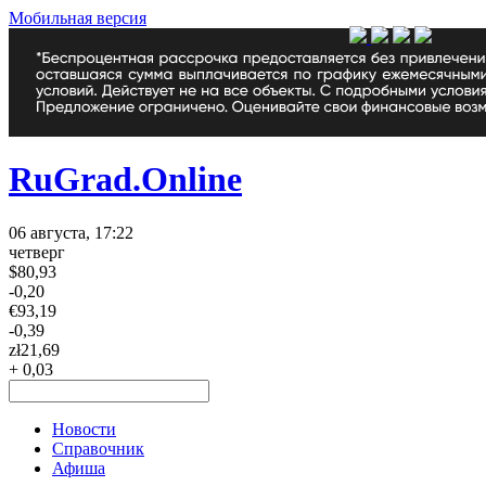
Мобильная версия
RuGrad.Online
06 августа, 17:22
четверг
$
80,93
-0,20
€
93,19
-0,39
zł
21,69
+ 0,03
Новости
Справочник
Афиша