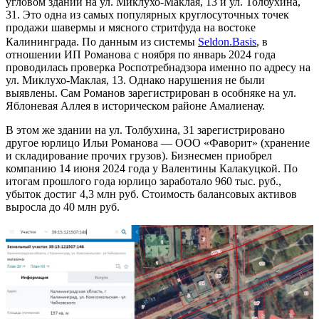
угловом здании на ул. Миклухо-Маклая, 13 и ул. Толбухина,
31. Это одна из самых популярных круглосуточных точек
продажи шавермы и мясного стритфуда на востоке
Калининграда. По данным из системы
Seldon.Basis
, в
отношении ИП Романова с ноября по январь 2024 года
проводилась проверка Роспотребнадзора именно по адресу на
ул. Миклухо-Маклая, 13. Однако нарушения не были
выявлены. Сам Романов зарегистрирован в особняке на ул.
Яблоневая Аллея в историческом районе Амалиенау.
В этом же здании на ул. Толбухина, 31 зарегистрировано
другое юрлицо Ильи Романова — ООО «Фаворит» (хранение
и складирование прочих грузов). Бизнесмен приобрел
компанию 14 июня 2024 года у Валентины Калакуцкой. По
итогам прошлого года юрлицо заработало 960 тыс. руб.,
убыток достиг 4,3 млн руб. Стоимость балансовых активов
выросла до 40 млн руб.