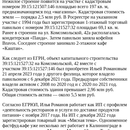
Нежилое строение появится на участке с кадастровым
номером 39:15:121507:146 площадью всего 197 кв. м,
предназначающемся под «магазины». Кадастровая стоимость
земли — порядка 2,5 млн руб. В Росреестре на указанном
участке с 1994 года был зарегистрирован 1-этажный торговый
павильон с номером 39:15:121527:32 площадью 69,1 кв. м.
Ранее в строении на ул. Комсомольской, 42а располагалась
кондитерская «Панда». Затем павильон заняла кофейня
Bravos. Соседнее строение занимало 2-этажное кафе
«Каштан».
Как следует из ЕГРН, объект капитального строительства
39:15:121527:32 на Комсомольской, 42 вместе с
участком 39:15:121527:146 был приобретен Ильей Романовым
21 апреля 2023 года у другого физлица, которое владело
павильоном с 6 декабря 2021 года. Предыдущие собственники
владели активом с 2008 по 2020 год и с 2020 по 2021 год.
Кадастровая стоимость здания превышает 2,96 млн руб.
Общая стоимость актива — около 5,5 млн руб.
Согласно ЕГРЮЛ, Илья Романов работает как ИП с профилем
«деятельность ресторанов и услуги по доставке продуктов
питания» с ноября 2017 года. На ИП с декабря 2022 года
зарегистрирован товарный знак «Мясная тема». Одноименное
фастфуд-кафе уже несколько лет работает в Калининграде в