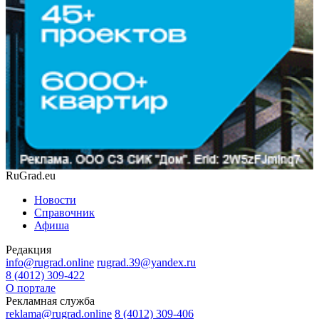
RuGrad.eu
Новости
Справочник
Афиша
Редакция
info@rugrad.online
rugrad.39@yandex.ru
8 (4012) 309-422
О портале
Рекламная служба
reklama@rugrad.online
8 (4012) 309-406