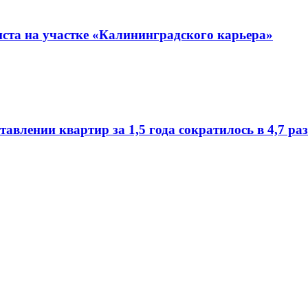
иста на участке «Калининградского карьера»
влении квартир за 1,5 года сократилось в 4,7 ра