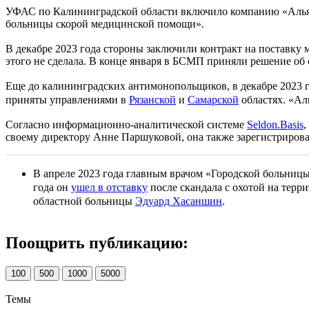
УФАС по Калининградской области включило компанию «Алья
больницы скорой медицинской помощи».
В декабре 2023 года стороны заключили контракт на поставку
этого не сделала. В конце января в БСМП приняли решение об 
Еще до калининградских антимонопольщиков, в декабре 2023 
приняты управлениями в
Рязанской
и
Самарской
областях. «Ал
Согласно информационно-аналитической системе
Seldon.Basis
,
своему директору Анне Паршуковой, она также зарегистрирова
В апреле 2023 года главным врачом «Городской больниц
года он
ушел в отставку
после скандала с охотой на тер
областной больницы
Эдуард Хасаншин
.
Поощрить публикацию:
100
500
1000
5000
Темы