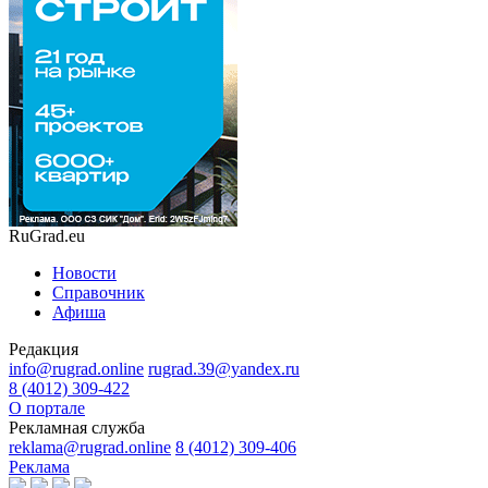
RuGrad.eu
Новости
Справочник
Афиша
Редакция
info@rugrad.online
rugrad.39@yandex.ru
8 (4012) 309-422
О портале
Рекламная служба
reklama@rugrad.online
8 (4012) 309-406
Реклама