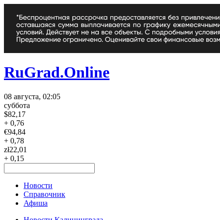
RuGrad.Online
08 августа, 02:05
суббота
$
82,17
+ 0,76
€
94,84
+ 0,78
zł
22,01
+ 0,15
Новости
Справочник
Афиша
Новости Калининграда