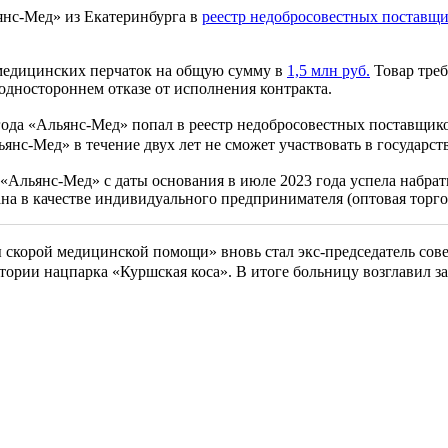
нс-Мед» из Екатеринбурга в
реестр недобросовестных поставщ
 медицинских перчаток на общую сумму в
1,5 млн руб.
Товар треб
одностороннем отказе от исполнения контракта.
года «Альянс-Мед» попал в реестр недобросовестных поставщи
ьянс-Мед» в течение двух лет не сможет участвовать в государ
 «Альянс-Мед» c даты основания в июле 2023 года успела набра
на в качестве индивидуального предпринимателя (оптовая торг
ы скорой медицинской помощи» вновь стал экс-председатель сов
ритории нацпарка «Куршская коса». В итоге больницу возглави