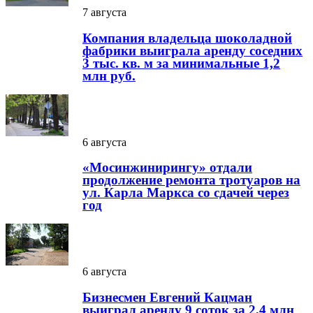
7 августа
Компания владельца шоколадной
фабрики выиграла аренду соседних
3 тыс. кв. м за минимальные 1,2
млн руб.
6 августа
«Мосинжинирингу» отдали
продолжение ремонта тротуаров на
ул. Карла Маркса со сдачей через
год
6 августа
Бизнесмен Евгений Кацман
выиграл аренду 9 соток за 2,4 млн