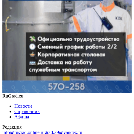
RuGrad.eu
Новости
Справочник
Афиша
Редакция
info@rugrad.online
rugrad.39@yandex.ru