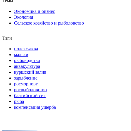
Темы
Экономика и бизнес
Экология
Сельское хозяйство и рыболовство
Тэги
полекс-аква
мальки
рыбоводство
аквакультура
куршский залив
зарыбление
росморпорт
росрыболовство
балтийский сиг
рыба
компенсация ущерба