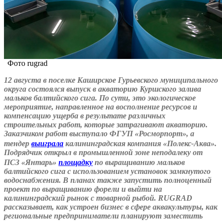
Фото rugrad
12 августа в поселке Каширское Гурьевского муниципального
округа состоялся выпуск в акваторию Куршского залива
мальков балтийского сига. По сути, это экологическое
мероприятие, направленное на восполнение ресурсов и
компенсацию ущерба в результате различных
строительных работ, которые затрагивают акваторию.
Заказчиком работ выступало ФГУП «Росморпорт», а
тендер
выиграла
калининградская компания «Полекс-Аква».
Подрядчик открыл в промышленной зоне неподалеку от
ПСЗ «Янтарь»
площадку
по выращиванию мальков
балтийского сига с использованием установок замкнутого
водоснабжения. В планах также запустить полноценный
проект по выращиванию форели и выйти на
калининградский рынок с товарной рыбой. RUGRAD
рассказывает, как устроен бизнес в сфере аквакультуры, как
региональные предприниматели планируют заместить