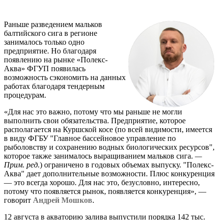
Раньше разведением мальков
балтийского сига в регионе
занималось только одно
предприятие. Но благодаря
появлению на рынке «Полекс-
Аква» ФГУП появилась
возможность сэкономить на данных
работах благодаря тендерным
процедурам.
«Для нас это важно, потому что мы раньше не могли
выполнить свои обязательства. Предприятие, которое
располагается на Куршской косе (по всей видимости, имеется
в виду ФГБУ "Главное бассейновое управление по
рыболовству и сохранению водных биологических ресурсов",
которое также занималось выращиванием мальков сига.
—
Прим. ред.
) ограничено в годовых объемах выпуску. "Полекс-
Аква" дает дополнительные возможности. Плюс конкуренция
— это всегда хорошо. Для нас это, безусловно, интересно,
потому что появляется рынок, появляется конкуренция», —
говорит
Андрей Мошков
.
12 августа в акваторию залива выпустили порядка 142 тыс.