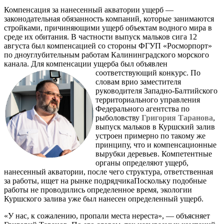
Компенсация за нанесенный акватории ущерб —
законодательная обязанность компаний, которые занимаются
стройками, причиняющими ущерб объектам водного мира в
среде их обитания. В частности выпуск мальков сига 12
августа был компенсацией со стороны ФГУП «Росморпорт»
по дноуглубительным работам Калининградского морского
канала. Для компенсации ущерба был объявлен
соответствующий конкурс.
По
словам врио заместителя
руководителя Западно-Балтийского
территориального управления
Федерального агентства по
рыболовству
Григория Таранова
,
выпуск мальков в Куршский залив
устроен примерно по такому же
принципу, что и компенсационные
вырубки деревьев. Компетентные
органы определяют ущерб,
нанесенный акватории, после чего структура, ответственная
за работы, ищет на рынке подрядчикаПоскольку подобные
работы не проводились определенное время, экологии
Куршского залива уже был нанесен определенный ущерб.
«У нас, к сожалению, пропали места нереста», — объясняет