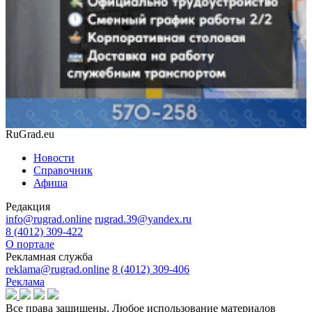
RuGrad.eu
Новости
Справочник
Афиша
Редакция
info@rugrad.online
rugrad.39@yandex.ru
8 (4012) 309-422
О портале
Рекламная служба
reklama@rugrad.online
8 (4012) 309-406
Реклама
Все права защищены. Любое использование материалов