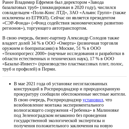
Ранее Владимир Ефремов был директором «Завода
базальтовых труб» (ликвидирован в 2020 году), числился
совладельцем «Поли-Конс ЛТД», ЗАО «Альянс Групп» (также
исключены из ЕГРЮЛ). Сейчас он является президентом
«СЭР-Фонда» («Фонд содействия экономическому развитию
регионов»), торгующего автотранспортом.
В свою очередь, бизнес-партнер Александр Солодов также
владеет долей 34 % в ООО «Омерта» (розничная торговля
оружием и боеприпасами) в Москве, 51 % в ООО
«Технопрогресс 2000» (научные исследования и разработки в
области естественных и технических наук), 17 % в ООО
«Базальт-Инвест» (производство пластмассовых плит, полос,
труб и профилей) в Перми.
В мае 2021 года об установке несогласованных
конструкций в Росприроднадзор и природоохранную
прокуратуру сообщили обеспокоенные местные жители.
В свою очередь, Росприроднадзор
установил
, что
возобновление монтажа экспериментального
волногасящего сооружения «Гребенка» в Малиновке
под Зеленоградском незаконно без проведения
государственной экологической экспертизы и
получения положительного заключения на новую