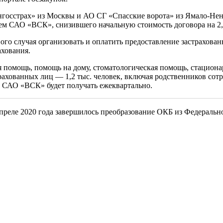
осстрах» из Москвы и АО СГ «Спасские ворота» из Ямало-Нене
ем САО «ВСК», снизившего начальную стоимость договора на 2,
ового случая организовать и оплатить предоставление застрахо
ахования.
я помощь, помощь на дому, стоматологическая помощь, стацион
рахованных лиц — 1,2 тыс. человек, включая родственников сот
ию САО «ВСК» будет получать ежеквартально.
апреле 2020 года завершилось преобразование ОКБ из Федеральн