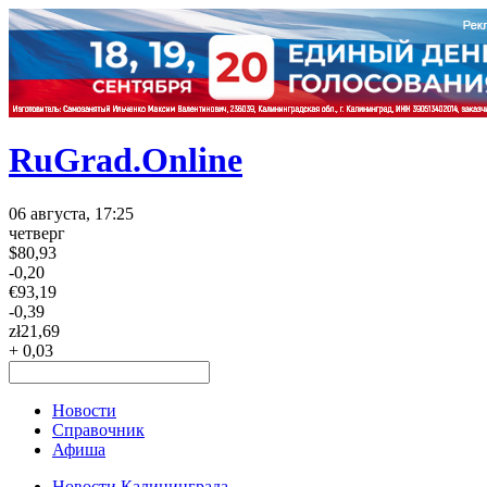
RuGrad.Online
06 августа, 17:25
четверг
$
80,93
-0,20
€
93,19
-0,39
zł
21,69
+ 0,03
Новости
Справочник
Афиша
Новости Калининграда