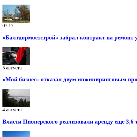
07:17
«Балтдормостстрой» забрал контракт на ремонт у
5 августа
«Мой бизнес» отказал двум инжиниринговым прое
4 августа
Власти Пионерского реализовали аренду еще 3,6 т