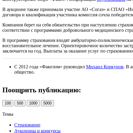
В аукционе также принимали участие АО «Согаз» и СПАО «Инг
договора и квалификация участника комиссия сочла победител
Компания берет на себя обязательство при наступлении страх
соответствии с программами добровольного медицинского стр
В программу страхования входят амбулаторно-поликлиническа
восстановительное лечение. Ориентировочное количество заст
заключается на год. Выплаты за оказание услуг по страхован
С 2012 года «Факелом» руководил
Михаил Коркунов
. В 
общество.
Поощрить публикацию:
100
500
1000
5000
Темы
Страхование
Аукционы и конкурсы