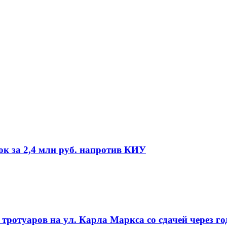
ок за 2,4 млн руб. напротив КИУ
ротуаров на ул. Карла Маркса со сдачей через го