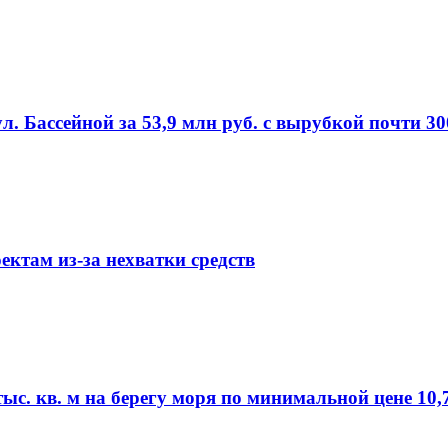
л. Бассейной за 53,9 млн руб. с вырубкой почти 3
ктам из-за нехватки средств
ыс. кв. м на берегу моря по минимальной цене 10,