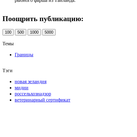
рыбного фарша из Тайланда.
Поощрить публикацию:
100
500
1000
5000
Темы
Границы
Тэги
новая зеландия
мидии
россельхознадзор
ветеринарный сертификат