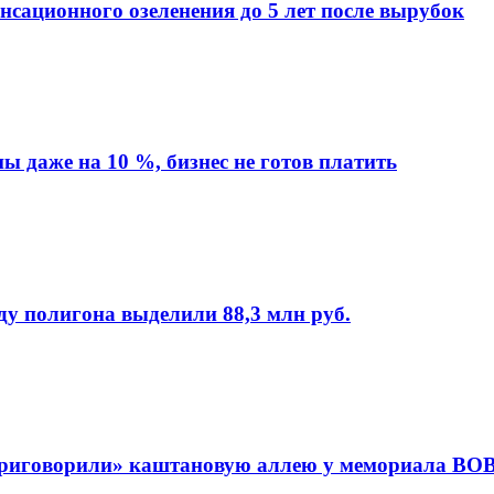
сационного озеленения до 5 лет после вырубок
 даже на 10 %, бизнес не готов платить
ду полигона выделили 88,3 млн руб.
приговорили» каштановую аллею у мемориала ВО