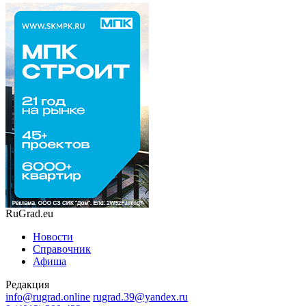
RuGrad.eu
Новости
Справочник
Афиша
Редакция
info@rugrad.online
rugrad.39@yandex.ru