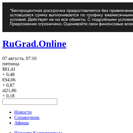
RuGrad.Online
07 августа, 07:10
пятница
$
81,41
+ 0,48
€
94,06
+ 0,87
zł
21,86
+ 0,18
Новости
Справочник
Афиша
Новости Калининграда