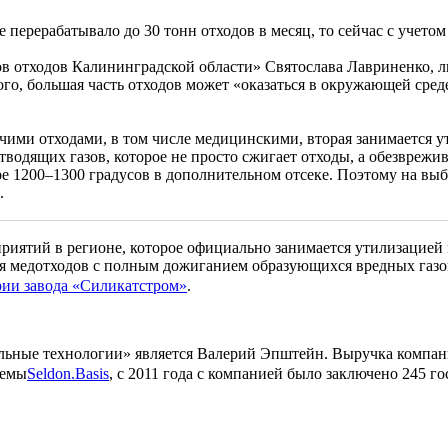
ерерабатывало до 30 тонн отходов в месяц, то сейчас с учето
в отходов Калининградской области» Святослава Лавриненко, 
ого, большая часть отходов может «оказаться в окружающей сред
рочими отходами, в том числе медицинскими, вторая занимается 
водящих газов, которое не просто сжигает отходы, а обезврежи
 1200–1300 градусов в дополнительном отсеке. Поэтому на выбр
.
иятий в регионе, которое официально занимается утилизацией 
ия медотходов с полным дожиганием образующихся вредных газо
рии завода «Силикатстром»
.
ные технологии» является Валерий Эпштейн. Выручка компании 
темы
Seldon.Basis
, с 2011 года с компанией было заключено 245 