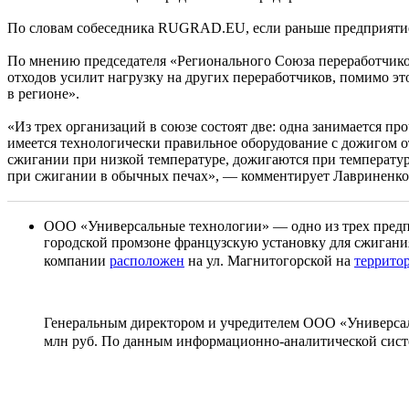
По словам собеседника RUGRAD.EU, если раньше предприятие п
По мнению председателя «Регионального Союза переработчико
отходов усилит нагрузку на других переработчиков, помимо эт
в регионе».
«Из трех организаций в cоюзе состоят две: одна занимается п
имеется технологически правильное оборудование с дожигом от
сжигании при низкой температуре, дожигаются при температуре
при сжигании в обычных печах», — комментирует Лавриненко
ООО «Универсальные технологии» — одно из трех предпр
городской промзоне французскую установку для сжиган
компании
расположен
на ул. Магнитогорской на
террито
Генеральным директором и учредителем ООО «Универсаль
млн руб. По данным информационно-аналитической сис