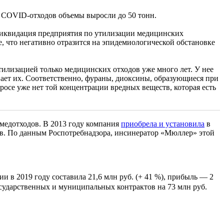
м COVID-отходов объемы выросли до 50 тонн.
ликвидация предприятия по утилизации медицинских
е, что негативно отразится на эпидемиологической обстановке
утилизацией только медицинских отходов уже много лет. У нее
вает их. Соответственно, фураны, диоксины, образующиеся при
осе уже нет той концентрации вредных веществ, которая есть
медотходов. В 2013 году компания
приобрела и установила
в
в. По данным Роспотребнадзора, инсинератор «Мюллер» этой
в 2019 году составила 21,6 млн руб. (+ 41 %), прибыль — 2
государственных и муниципальных контрактов на 73 млн руб.