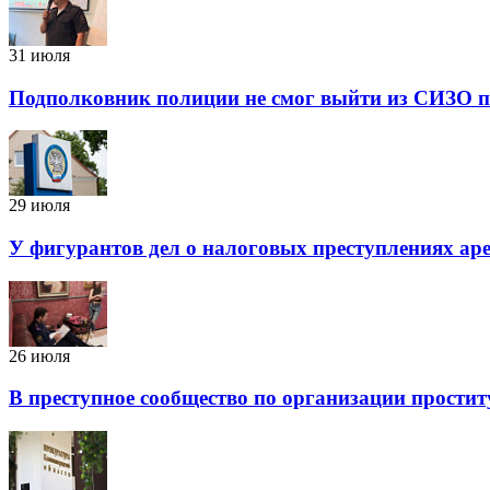
31 июля
Подполковник полиции не смог выйти из СИЗО п
29 июля
У фигурантов дел о налоговых преступлениях аре
26 июля
В преступное сообщество по организации простит