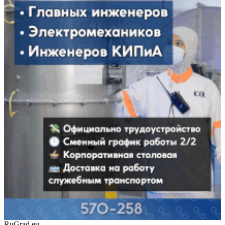
RuGrad.eu