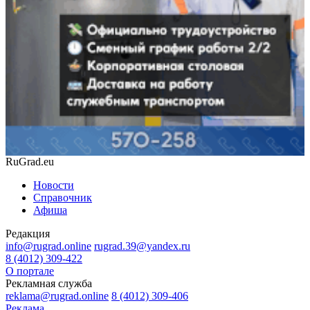
RuGrad.eu
Новости
Справочник
Афиша
Редакция
info@rugrad.online
rugrad.39@yandex.ru
8 (4012) 309-422
О портале
Рекламная служба
reklama@rugrad.online
8 (4012) 309-406
Реклама