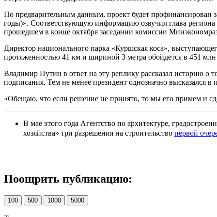
По предварительным данным, проект будет профинансирован з
годы)». Соответствующую информацию озвучил глава региона А
прошедшем в конце октября заседании комиссии Минэкономра
Директор национального парка «Куршская коса», выступающего
протяженностью 41 км и шириной 3 метра обойдется в 451 млн
Владимир Путин в ответ на эту реплику рассказал историю о то
подписания. Тем не менее президент однозначно высказался в
«Обещаю, что если решение не принято, то мы его примем и 
В мае этого года Агентство по архитектуре, градостро
хозяйства» три разрешения на строительство
первой очер
Поощрить публикацию:
100
500
1000
5000