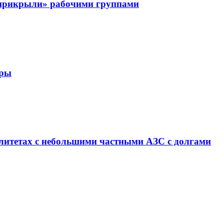
«прикрыли» рабочими группами
еры
алитетах с небольшими частными АЗС с долгами