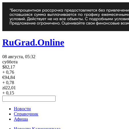
RuGrad.Online
08 августа, 05:32
суббота
$
82,17
+ 0,76
€
94,84
+ 0,78
zł
22,01
+ 0,15
Новости
Справочник
Афиша
Новости Калининграда