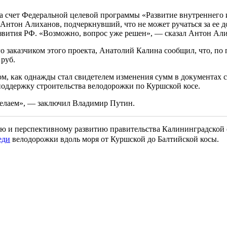
а счет Федеральной целевой программы «Развитие внутреннего 
нтон Алиханов, подчеркнувший, что не может ручаться за ее до
звития РФ. «Возможно, вопрос уже решен», — сказал Антон Ал
 заказчиком этого проекта, Анатолий Калина сообщил, что, по
 руб.
м, как однажды стал свидетелем изменения сумм в документах с 3
 поддержку строительства велодорожки по Куршской косе.
сделаем», — заключил Владимир Путин.
ению и перспективному развитию правительства Калининградско
еди
велодорожки вдоль моря от Куршской до Балтийской косы.