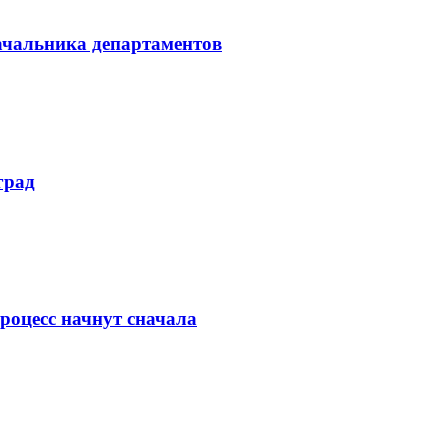
начальника департаментов
град
роцесс начнут сначала