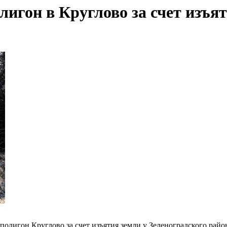
игон в Круглово за счет изъят
олигон Круглово за счет изъятия земли у Зеленоградского рай