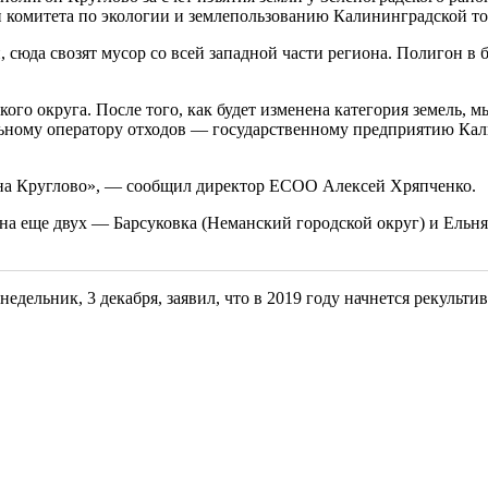
и комитета по экологии и землепользованию Калининградской т
 сюда свозят мусор со всей западной части региона. Полигон в 
ого округа. После того, как будет изменена категория земель, м
ьному оператору отходов — государственному предприятию Кал
на Круглово», — сообщил директор ЕСОО Алексей Хряпченко.
 на еще двух — Барсуковка (Неманский городской округ) и Ельня
дельник, 3 декабря, заявил, что в 2019 году начнется рекульти