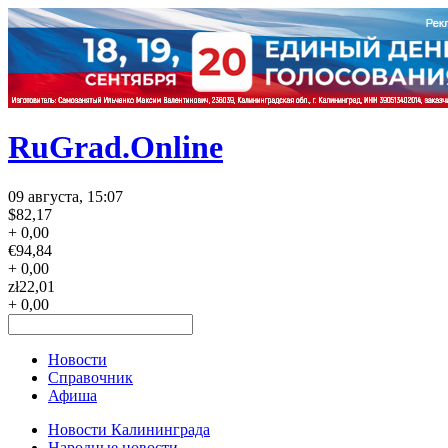
RuGrad.Online
09 августа, 15:07
$
82,17
+ 0,00
€
94,84
+ 0,00
zł
22,01
+ 0,00
Новости
Справочник
Афиша
Новости Калининграда
Народные новости