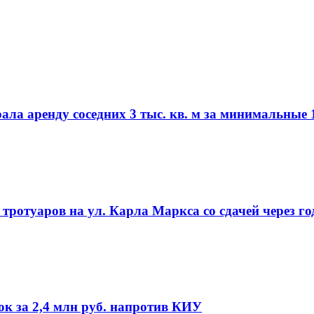
а аренду соседних 3 тыс. кв. м за минимальные 1
ротуаров на ул. Карла Маркса со сдачей через го
ок за 2,4 млн руб. напротив КИУ