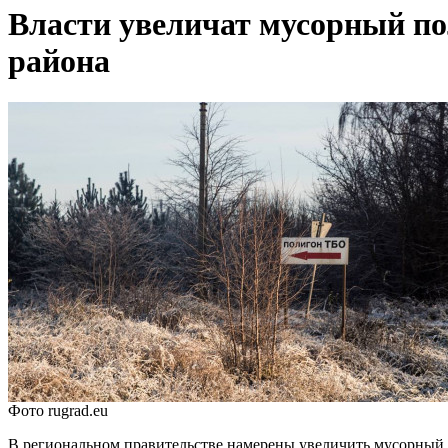
Власти увеличат мусорный пол
района
Фото rugrad.eu
В региональном правительстве намерены увеличить мусорный п