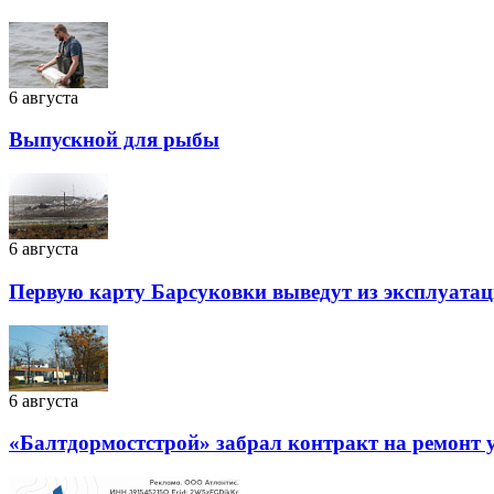
6 августа
Выпускной для рыбы
6 августа
Первую карту Барсуковки выведут из эксплуатац
6 августа
«Балтдормостстрой» забрал контракт на ремонт у