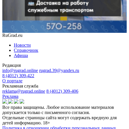
RuGrad.eu
Новости
Справочник
Афиша
Редакция
info@rugrad.online
rugrad.39@yandex.ru
8 (4012) 309-422
О портале
Рекламная служба
reklama@rugrad.online
8 (4012) 309-406
Реклама
Все права защищены. Любое использование материалов
допускается только с письменного согласия.
Отдельные страницы сайта могут содержать вредную для
детей информацию.
18+
Политика в отношении обработки персональных данных