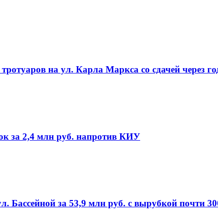
ротуаров на ул. Карла Маркса со сдачей через го
ок за 2,4 млн руб. напротив КИУ
л. Бассейной за 53,9 млн руб. с вырубкой почти 3