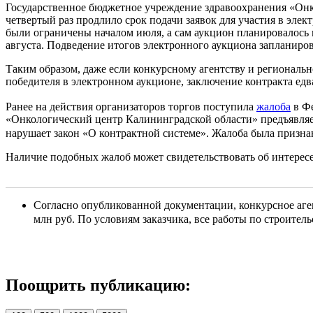
Государственное бюджетное учреждение здравоохранения «Онк
четвертый раз продлило срок подачи заявок для участия в эле
были ограничены началом июля, а сам аукцион планировалось пр
августа. Подведение итогов электронного аукциона запланиров
Таким образом, даже если конкурсному агентству и регионально
победителя в электронном аукционе, заключение контракта едва
Ранее на действия организаторов торгов поступила
жалоба
в Фе
«Онкологический центр Калининградской области» предъявляет
нарушает закон «О контрактной системе». Жалоба была призн
Наличие подобных жалоб может свидетельствовать об интересе
Согласно опубликованной документации, конкурсное аген
млн руб. По условиям заказчика, все работы по строите
Поощрить публикацию: