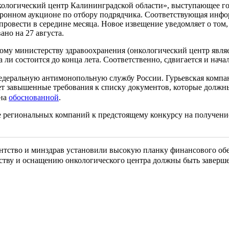
ологический центр Калининградской области», выступающее гос
ктронном аукционе по отбору подрядчика. Соответствующая инфо
овести в середине месяца. Новое извещение уведомляет о том, ч
ано на 27 августа.
му министерству здравоохранения (онкологический центр являетс
 ли состоится до конца лета. Соответственно, сдвигается и нача
деральную антимонопольную службу России. Гурьевская комп
 завышенные требования к списку документов, которые должны 
ана
обоснованной
.
 региональных компаний к предстоящему конкурсу на получение 
тство и минздрав установили высокую планку финансового обесп
льству и оснащению онкологического центра должны быть завер