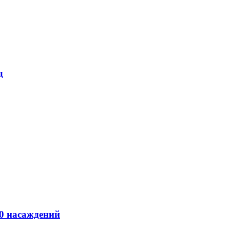
д
00 насаждений