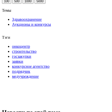
100
500
1000
5000
Темы
Здравоохранение
Аукционы и конкурсы
Тэги
онкоцентр
строительство
госзакупки
заявки
конкурсное агентство
подрядчик
медучреждение