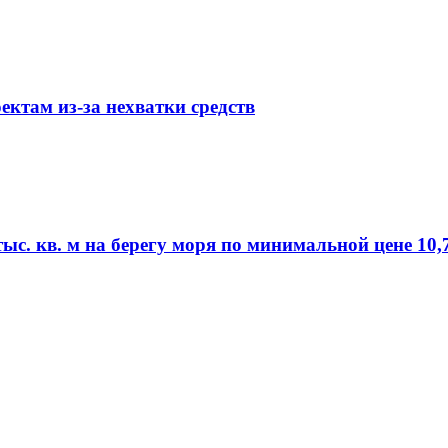
ктам из-за нехватки средств
ыс. кв. м на берегу моря по минимальной цене 10,