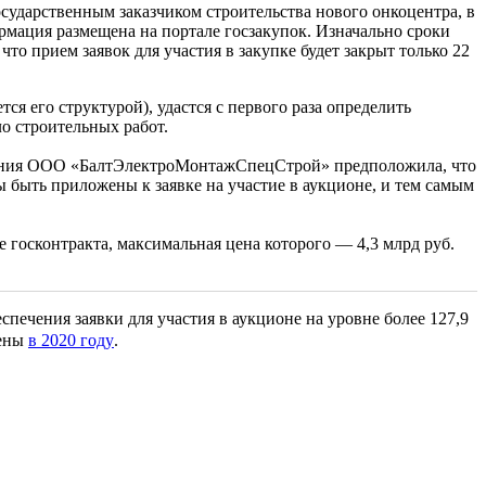
ударственным заказчиком строительства нового онкоцентра, в
рмация размещена на портале госзакупок. Изначально сроки
то прием заявок для участия в закупке будет закрыт только 22
я его структурой), удастся с первого раза определить
ло строительных работ.
ания ООО «БалтЭлектроМонтажСпецСтрой» предположила, что
быть приложены к заявке на участие в аукционе, и тем самым
госконтракта, максимальная цена которого — 4,3 млрд руб.
ечения заявки для участия в аукционе на уровне более 127,9
шены
в 2020 году
.