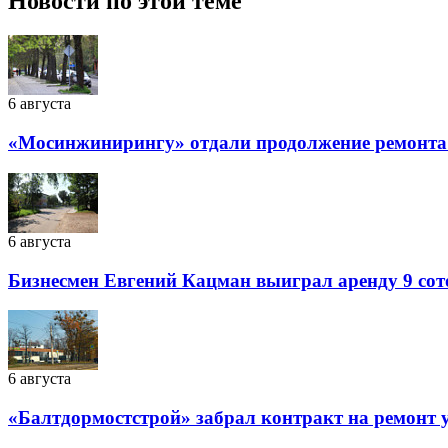
Новости по этой теме
6 августа
«Мосинжинирингу» отдали продолжение ремонта т
6 августа
Бизнесмен Евгений Кацман выиграл аренду 9 сот
6 августа
«Балтдормостстрой» забрал контракт на ремонт у