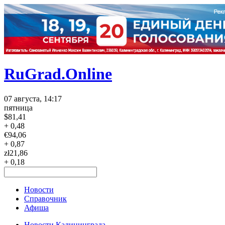
RuGrad.Online
07 августа, 14:17
пятница
$
81,41
+ 0,48
€
94,06
+ 0,87
zł
21,86
+ 0,18
Новости
Справочник
Афиша
Новости Калининграда