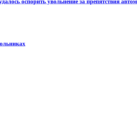
удалось оспорить увольнение за препятствия авто
кольниках