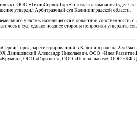
лось с ООО «ТехноСервисТорг» о том, что компания будет частя
лашение утвердил Арбитражный суд Калининградской области.
ельного участка, находящегося в областной собственности, с 27
братилось в суд, однако позднее стороны попросили утвердить с
СервисТорг», зарегистрированной в Калининграде на 2-м Ржевск
КФХ Данишевский Александр Николаевич, ООО «Идея.Развитие
О «Крумон», ООО «Горизонт», ООО «Шаг за шагом», ООО «КФ