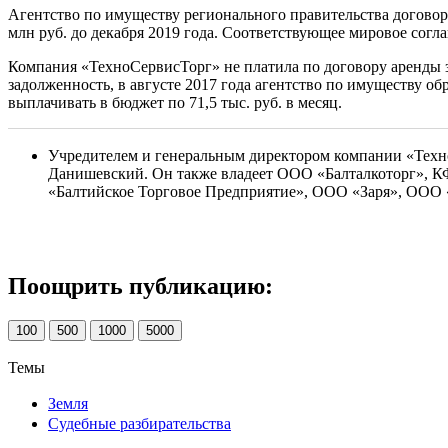
Агентство по имуществу регионального правительства договори
млн руб. до декабря 2019 года. Соответствующее мировое сог
Компания «ТехноСервисТорг» не платила по договору аренды зем
задолженность, в августе 2017 года агентство по имуществу о
выплачивать в бюджет по 71,5 тыс. руб. в месяц.
Учредителем и генеральным директором компании «Техно
Данишевский. Он также владеет ООО «Балталкоторг», 
«Балтийское Торговое Предприятие», ООО «Заря», ОО
Поощрить публикацию:
100
500
1000
5000
Темы
Земля
Судебные разбирательства