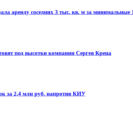
а аренду соседних 3 тыс. кв. м за минимальные 1
товят под высотки компании Сергея Креца
ок за 2,4 млн руб. напротив КИУ