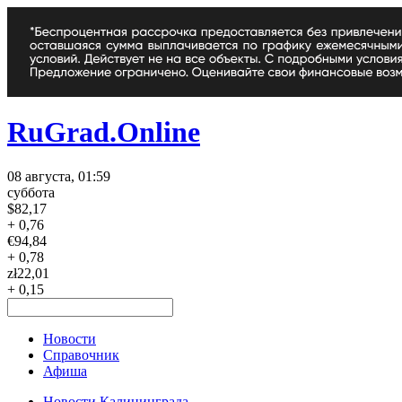
RuGrad.Online
08 августа, 01:59
суббота
$
82,17
+ 0,76
€
94,84
+ 0,78
zł
22,01
+ 0,15
Новости
Справочник
Афиша
Новости Калининграда