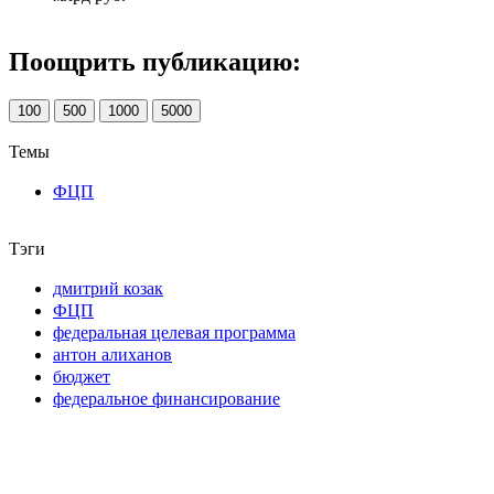
Поощрить публикацию:
100
500
1000
5000
Темы
ФЦП
Тэги
дмитрий козак
ФЦП
федеральная целевая программа
антон алиханов
бюджет
федеральное финансирование