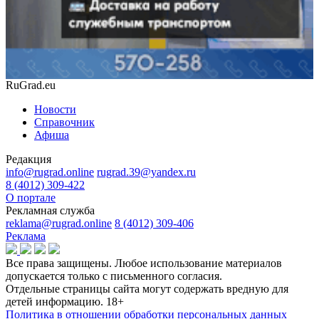
RuGrad.eu
Новости
Справочник
Афиша
Редакция
info@rugrad.online
rugrad.39@yandex.ru
8 (4012) 309-422
О портале
Рекламная служба
reklama@rugrad.online
8 (4012) 309-406
Реклама
Все права защищены. Любое использование материалов
допускается только с письменного согласия.
Отдельные страницы сайта могут содержать вредную для
детей информацию.
18+
Политика в отношении обработки персональных данных