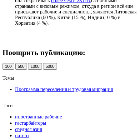
она сократилась
более чем в 28 раз.
Основными
странами с визовым режимом, откуда в регион всё еще
приезжают рабочие и специалисты, являются Литовская
Республика (60 %), Китай (15 %), Индия (10 %) и
Хорватия (4 %).⁠
Поощрить публикацию:
100
500
1000
5000
Темы
Программа переселения и трудовая миграция
Тэги
иностранные рабочие
гастарбайтеры
средняя азия
патент