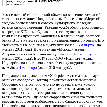
Это не первый исторический объект во владении компаний,
связанных с Асаном Нюдюрбеговым. Ранее офис «Морской
звезды» располагался в объекте культурного наследия
регионального значения «Равелин «Хаберберг», построенном
в середине XIX века. Однако в итоге имущественный
комплекс на проспекте Калинина в Калининграде достался
банку ВТБ в качестве залога по невыплаченному кредиту. Его
стоимость была оценена в сумму чуть более
115 млн руб.
(на
момент 2011 года). Другой актив «Морской звезды» —
Астрономический бастион — оценивался в
100 млн руб.
(на
момент 2012 года). В 2017 году ООО «Капитал» Асана
Нюдюрбегова выставляло этот объект культурного наследия
на Avito
за 4 млн евро
(около 316 млн руб.).
По сравнению с равелином «Хаберберг» стоимость ангаров
бывшего аэродрома Нойтиф покажется астрономической.
Особенно с учетом того, что это не объекты культурного
наследия и даже не здания, которыми кто-то занимался и
вкладывал в них инвестиции для привлечения туристов на
Балтийскую косу. Еще более сюрреалистичной эта стоимость,
внесенная во время разбирательства о банкротстве структуры
Нюдюрбегова, кажется в свете перманентной разборки этих