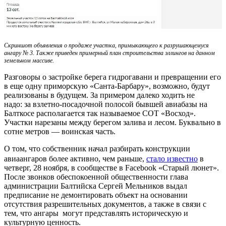
Скриншот объявления о продаже участка, примыкающего к разрушающемуся
ангару № 3. Также приведен примерный план строительства эллингов на данном
земельном массиве.
Разговоры о застройке берега гидрогавани и превращении его
в еще одну приморскую «Санта-Барбару», возможно, будут
реализованы в будущем. За примером далеко ходить не
надо: за взлетно-посадочной полосой бывшей авиабазы на
Балткосе располагается так называемое СОТ «Восход».
Участки нарезаны между берегом залива и лесом. Буквально в
сотне метров — воинская часть.
О том, что собственник начал разбирать конструкции
авиаангаров более активно, чем раньше,
стало известно
в
четверг, 28 ноября, в сообществе в Facebook «Старый люнет».
После звонков обеспокоенной общественности глава
администрации Балтийска Сергей Мельников выдал
предписание не демонтировать объект на основании
отсутствия разрешительных документов, а также в связи с
тем, что ангары могут представлять историческую и
культурную ценность.