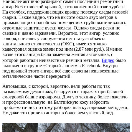
Наиболее активно разбирают самый последний ремонтный
ангар № 6 с плоской крышей, расположенный возле турбазы.
На столбах, поддерживающих крышу, повсюду следы газовой
сварки. Также видно, что на высоте около двух метров в
примыкающих подсобных помещениях грубо выпиливались
огромные защитные куски железа. Однако следы резки не
свежие и давно заржавели. Вероятно, этот ангар, условно
говоря, списали: у сооружения нет статуса объекта
капитального строительства (ОКС), имеется только
кадастровая оценка земли под ним (2,87 млн руб.). Именно
возле этого ангара была замечена желтая автовышка, с
которой работали неизвестные резчики металла.
Видео
было
выложено в группе «Старый люнет» в Facebook. Внутри
под крышей этого ангара всё еще свалены невывезенные
металлические части перекрытий.
Автовышка, с которой, вероятно, вели работы по так
называемому демонтажу, базируется в гаражах при бывшей
смотровой башне аэродрома. Другую технику, более тяжелую
и профессиональную, на Балтийскую косу забросить
проблематично, поэтому разборка шла кустарными методами.
Но даже это привело ангары в более чем ужасный вид.