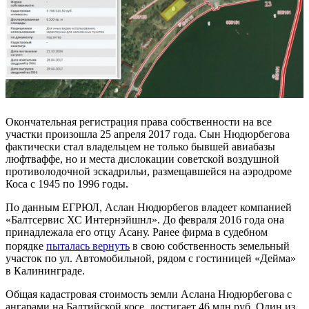
Окончательная регистрация права собственности на все
участки произошла 25 апреля 2017 года. Сын Нюдюрбегова
фактически стал владельцем не только бывшей авиабазы
люфтваффе, но и места дислокации советской воздушной
противолодочной эскадрильи, размещавшейся на аэродроме
Коса с 1945 по 1996 годы.
По данным ЕГРЮЛ, Аслан Нюдюрбегов владеет компанией
«Балтсервис ХС Интернэйшнл». До февраля 2016 года она
принадлежала его отцу Асану. Ранее фирма в судебном
порядке
пыталась вернуть
в свою собственность земельный
участок по ул. Автомобильной, рядом с гостиницей «Дейма»
в Калининграде.
Общая кадастровая стоимость земли Аслана Нюдюрбегова с
ангарами на Балтийской косе достигает 46 млн руб. Один из