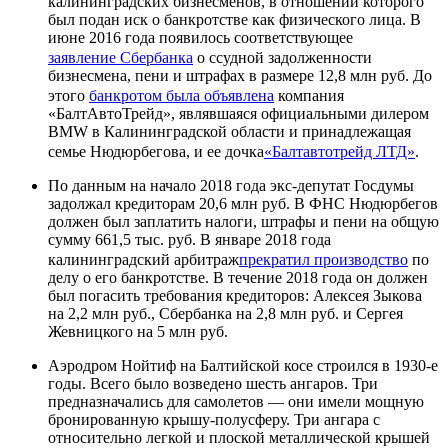
калининградских бизнесменов, в отношении которого
был подан иск о банкротстве как физического лица. В
июне 2016 года появилось соответствующее
заявление Сбербанка
о ссудной задолженности
бизнесмена, пени и штрафах в размере 12,8 млн руб. До
этого
банкротом была объявлена
компания
«БалтАвтоТрейд», являвшаяся официальными дилером
BMW в Калининградской области и принадлежащая
семье Нюдюрбегова, и ее дочка
«Балтавтотрейд ЛТД»
.
По данным на начало 2018 года экс-депутат Госдумы
задолжал кредиторам 20,6 млн руб. В ФНС Нюдюрбегов
должен был заплатить налоги, штрафы и пени на общую
сумму 661,5 тыс. руб. В январе 2018 года
калининградский арбитраж
прекратил производство
по
делу о его банкротстве. В течение 2018 года он должен
был погасить требования кредиторов: Алексея Зыкова
на 2,2 млн руб., Сбербанка на 2,8 млн руб. и Сергея
Жевницкого на 5 млн руб.
Аэродром Нойтиф на Балтийской косе строился в 1930-е
годы. Всего было возведено шесть ангаров. Три
предназначались для самолетов — они имели мощную
бронированную крышу-полусферу. Три ангара с
относительно легкой и плоской металлической крышей