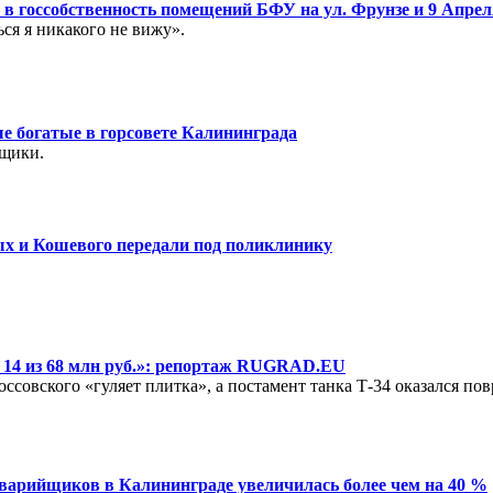
у в госсобственность помещений БФУ на ул. Фрунзе и 9 Апре
ся я никакого не вижу».
ые богатые в горсовете Калининграда
йщики.
лых и Кошевого передали под поликлинику
 14 из 68 млн руб.»: репортаж RUGRAD.EU
ссовского «гуляет плитка», а постамент танка Т-34 оказался по
аварийщиков в Калининграде увеличилась более чем на 40 %