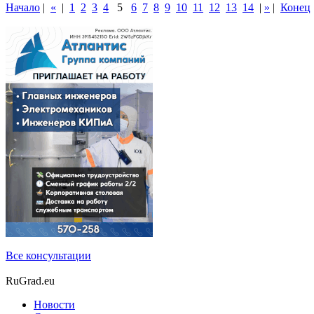
Начало
|
«
|
1
2
3
4
5
6
7
8
9
10
11
12
13
14
|
»
|
Конец
Все консультации
RuGrad.eu
Новости