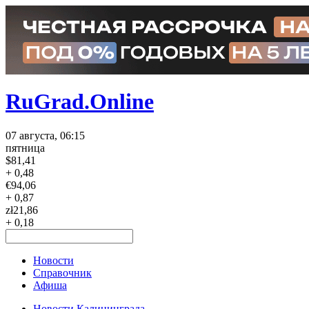
RuGrad.Online
07 августа, 06:15
пятница
$
81,41
+ 0,48
€
94,06
+ 0,87
zł
21,86
+ 0,18
Новости
Справочник
Афиша
Новости Калининграда