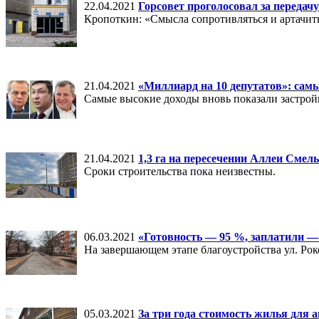
22.04.2021
Горсовет проголосовал за передач
Кропоткин: «Смысла сопротивляться и артачить
21.04.2021
«Миллиард на 10 депутатов»: сам
Самые высокие доходы вновь показали застро
21.04.2021
1,3 га на пересечении Аллеи Сме
Сроки строительства пока неизвестны.
06.03.2021
«Готовность — 95 %, заплатили —
На завершающем этапе благоустройства ул. Роко
05.03.2021
За три года стоимость жилья для 