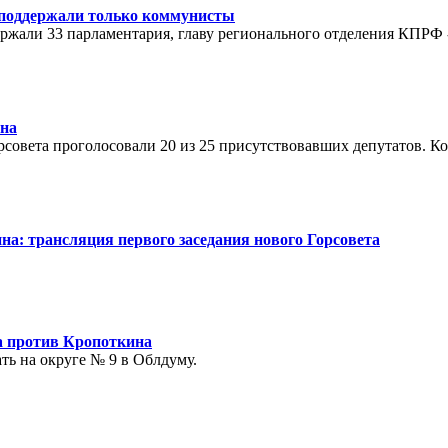
е поддержали только коммунисты
жали 33 парламентария, главу регионального отделения КПРФ -
на
рсовета проголосовали 20 из 25 присутствовавших депутатов. К
а: трансляция первого заседания нового Горсовета
 против Кропоткина
ть на округе № 9 в Облдуму.