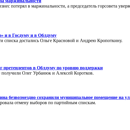
 на маржинальности
ес потерял в маржинальности, а председатель горсовета уверяет
» и в Госдуму и в Облдуму
сти списка достались Ольге Красновой и Андрею Кропоткину.
нг претендентов в Облдуму по уровню поддержки
е получили Олег Урбанюк и Алексей Коротков.
на безвозмездно сохранили муниципальное помещение на ул
ировала отмену выборов по партийным спискам.