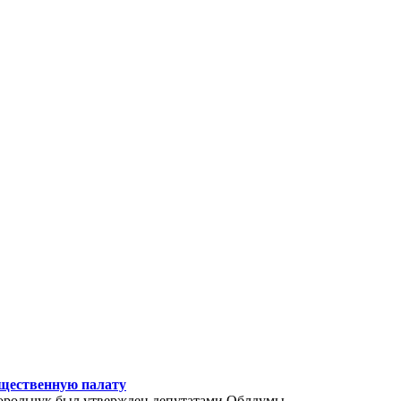
щественную палату
орольчук был утвержден депутатами Облдумы.