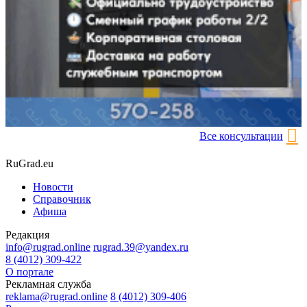
Все консультации
RuGrad.eu
Новости
Справочник
Афиша
Редакция
info@rugrad.online
rugrad.39@yandex.ru
8 (4012) 309-422
О портале
Рекламная служба
reklama@rugrad.online
8 (4012) 309-406