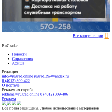
Все консультации
RuGrad.eu
Новости
Справочник
Афиша
Редакция
info@rugrad.online
rugrad.39@yandex.ru
8 (4012) 309-422
О портале
Рекламная служба
reklama@rugrad.online
8 (4012) 309-406
Реклама
Все права защищены. Любое использование материалов