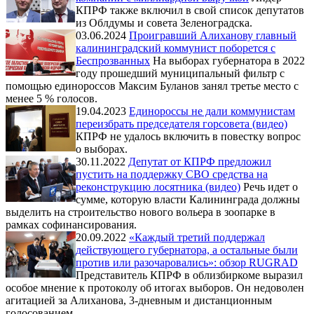
КПРФ также включил в свой список депутатов
из Облдумы и совета Зеленоградска.
03.06.2024
Проигравший Алиханову главный
калининградский коммунист поборется с
Беспрозванных
На выборах губернатора в 2022
году прошедший муниципальный фильтр с
помощью единороссов Максим Буланов занял третье место с
менее 5 % голосов.
19.04.2023
Единороссы не дали коммунистам
переизбрать председателя горсовета (видео)
КПРФ не удалось включить в повестку вопрос
о выборах.
30.11.2022
Депутат от КПРФ предложил
пустить на поддержку СВО средства на
реконструкцию лосятника (видео)
Речь идет о
сумме, которую власти Калининграда должны
выделить на строительство нового вольера в зоопарке в
рамках софинансирования.
20.09.2022
«Каждый третий поддержал
действующего губернатора, а остальные были
против или разочаровались»: обзор RUGRAD
Представитель КПРФ в облизбиркоме выразил
особое мнение к протоколу об итогах выборов. Он недоволен
агитацией за Алиханова, 3-дневным и дистанционным
голосованием.