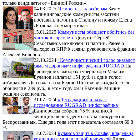
только кандидаты от «Единой России».
04.03.2025
Оживить — к выборам
Зачем
калининградские коммунисты захотели
поставить памятник Сталину и почему Елена
Дятлова это «запретила».
15.01.2025
Коммунисты обещают обойтись без
чисток в горсовете
Депутат Сергей
Севостьянов исключен из партии. Ранее о
выходе из КПРФ заявил руководитель фракции
Алексей Колобов.
22.10.2024
«Коммунистический голос оказался
самым дорогим»: инфографика RUGRAD
На
прошедших выборах губернатора Максим
Буланов заплатил 154 руб. за один голос
избирателя. Два года назад Юрию Шитикову каждый голос
обошелся в 289 руб., в этом году он и Евгений Мишин
решили сэкономить.
31.07.2024
«Деградация фильтра»:
исследование RUGRAD (инфографика)
Единороссы собрали 75 % подписей
муниципальных депутатов за конкурентов
Беспрозванных. Еще два года этот показатель составлял 69,8
%.
12.07.2024
Буланов тащит в Совфед владельца
компании с миллиардной выручкой
Лидер