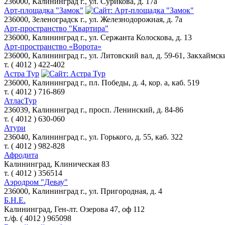
236000, Калининград г., ул. Сурикова, д. 17а
Арт-площадка "Замок"
236000, Зеленоградск г., ул. Железнодорожная, д. 7а
Арт-пространство "Квартира"
236000, Калининград г., ул. Сержанта Колоскова, д. 13
Арт-пространство «Ворота»
236000, Калининград г., ул. Литовский вал, д. 59-61, Закхаймск
т. ( 4012 ) 422-402
Астра Тур
236000, Калининград г., пл. Победы, д. 4, кор. а, каб. 519
т. ( 4012 ) 716-869
АтласТур
236039, Калининград г., просп. Ленинский, д. 84-86
т. ( 4012 ) 630-060
Атури
236040, Калининград г., ул. Горького, д. 55, каб. 322
т. ( 4012 ) 982-828
Афродита
Калининград, Клиническая 83
т. ( 4012 ) 356514
Аэродром "Девау"
236000, Калининград г., ул. Пригородная, д. 4
Б.Н.Е.
Калининград, Ген-лт. Озерова 47, оф 112
т./ф. ( 4012 ) 965098