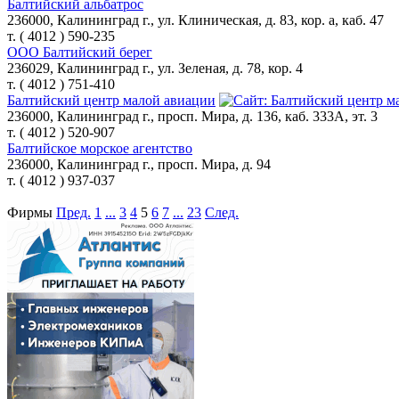
Балтийский альбатрос
236000, Калининград г., ул. Клиническая, д. 83, кор. а, каб. 47
т. ( 4012 ) 590-235
ООО Балтийский берег
236029, Калининград г., ул. Зеленая, д. 78, кор. 4
т. ( 4012 ) 751-410
Балтийский центр малой авиации
236000, Калининград г., просп. Мира, д. 136, каб. 333А, эт. 3
т. ( 4012 ) 520-907
Балтийское морское агентство
236000, Калининград г., просп. Мира, д. 94
т. ( 4012 ) 937-037
Фирмы
Пред.
1
...
3
4
5
6
7
...
23
След.