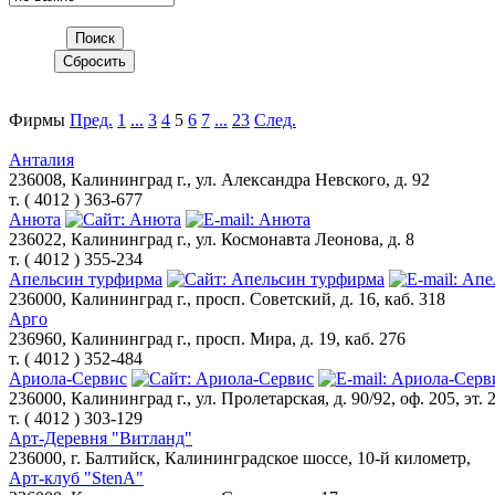
Фирмы
Пред.
1
...
3
4
5
6
7
...
23
След.
Анталия
236008, Калининград г., ул. Александра Невского, д. 92
т. ( 4012 ) 363-677
Анюта
236022, Калининград г., ул. Космонавта Леонова, д. 8
т. ( 4012 ) 355-234
Апельсин турфирма
236000, Калининград г., просп. Советский, д. 16, каб. 318
Арго
236960, Калининград г., просп. Мира, д. 19, каб. 276
т. ( 4012 ) 352-484
Ариола-Сервис
236000, Калининград г., ул. Пролетарская, д. 90/92, оф. 205, эт. 
т. ( 4012 ) 303-129
Арт-Деревня "Витланд"
236000, г. Балтийск, Калининградское шоссе, 10-й километр,
Арт-клуб "StenA"