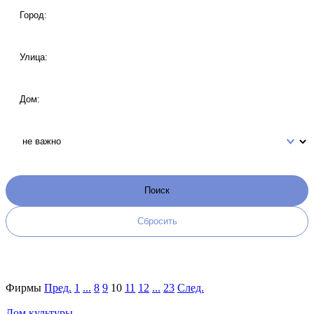
Фирмы
Пред.
1
...
8
9
10
11
12
...
23
След.
Дом культуры