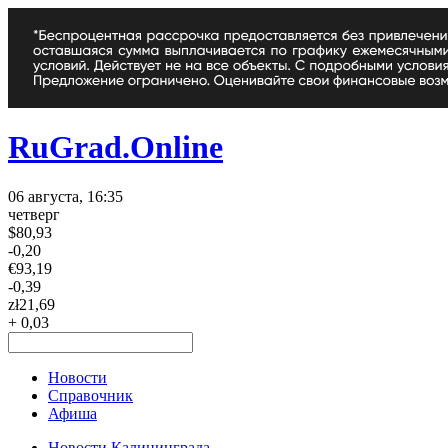
RuGrad.Online
06 августа, 16:35
четверг
$
80,93
-0,20
€
93,19
-0,39
zł
21,69
+ 0,03
Новости
Справочник
Афиша
Новости Калининграда